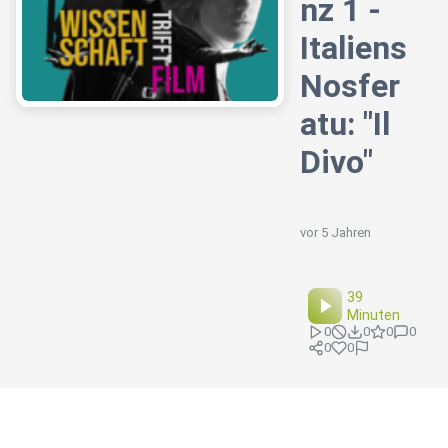
nz 1 -
Italiens
Nosfer
atu: "Il
Divo"
vor 5 Jahren
39
Minuten
0
0
0
0
0
0