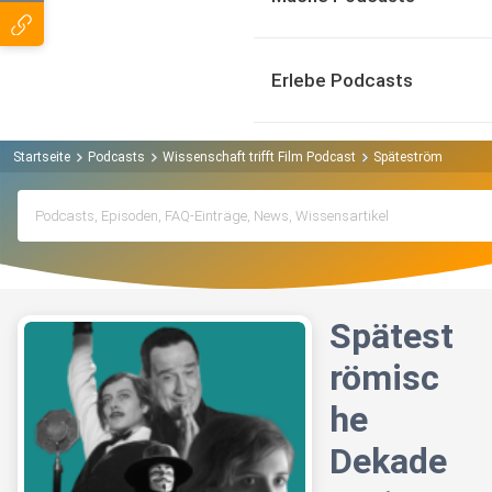
Erlebe Podcasts
Startseite
Podcasts
Wissenschaft trifft Film Podcast
Späteströmische Deka
Spätest
römisc
he
Dekade