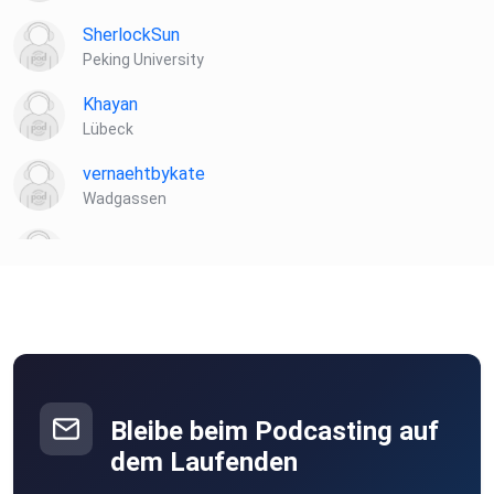
SherlockSun
Peking University
Khayan
Lübeck
vernaehtbykate
Wadgassen
sxqra3kl
9ogz0isr
Witten
danny08
H. an der W.
Bleibe beim Podcasting auf
Frelon1986
dem Laufenden
Delitzsch