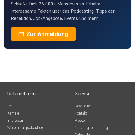
Schließe Dich 26.000+ Menschen an. Erhalte
f08bi
interessante Fakten über das Podcasting, Tipps der
bremen
Redaktion, Job-Angebote, Events und mehr.
Geheimratte
Zur Anmeldung
Essen
DonLukaZ
Berlin
SirAlphons
Markuswagner
Kassel
Unternehmen
Service
gfhwhogb
Team
Newsletter
Karlsruhe
Karriere
Kontakt
Impressum
Presse
Werben auf podcast.de
Nutzungsbedingungen