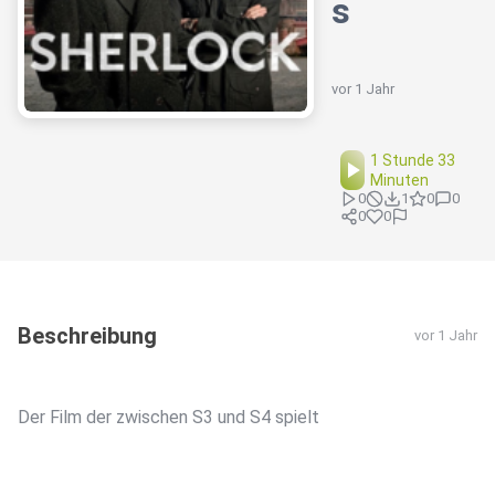
s
vor 1 Jahr
1 Stunde 33
Minuten
0
1
0
0
0
0
Beschreibung
vor 1 Jahr
Der Film der zwischen S3 und S4 spielt