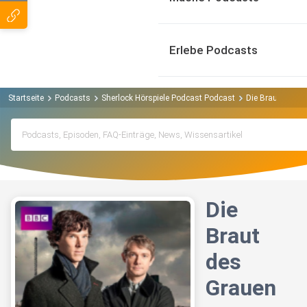
Erlebe Podcasts
Startseite
Podcasts
Sherlock Hörspiele Podcast Podcast
Die Braut des G
Die
Braut
des
Grauen