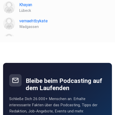
Khayan
Lübeck
vernaehtbykate
Wadgassen
sxqra3kl
9ogz0isr
Witten
danny08
H. an der W.
Bleibe beim Podcasting auf
Frelon1986
dem Laufenden
Delitzsch
Schließe Dich 26.000+ Menschen an. Erhalte
f08bi
interessante Fakten über das Podcasting, Tipps der
bremen
Redaktion, Job-Angebote, Events und mehr.