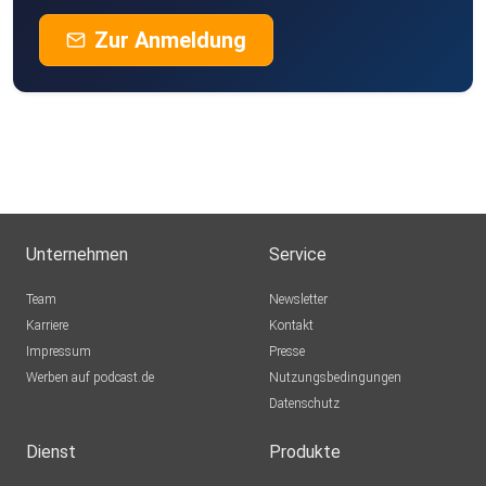
Geheimratte
Zur Anmeldung
Essen
DonLukaZ
Berlin
SirAlphons
Markuswagner
Kassel
Unternehmen
Service
gfhwhogb
Team
Newsletter
Karlsruhe
Karriere
Kontakt
Impressum
Presse
Werben auf podcast.de
Nutzungsbedingungen
Datenschutz
Dienst
Produkte