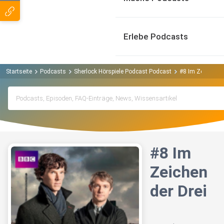
Erlebe Podcasts
Startseite
Podcasts
Sherlock Hörspiele Podcast Podcast
#8 Im Zeichen de
#8 Im
Zeichen
der Drei