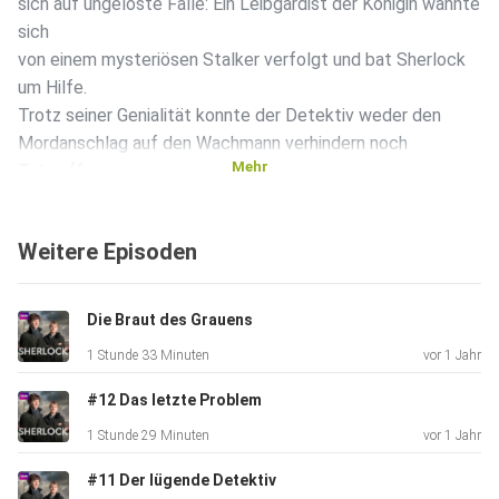
sich auf ungelöste Fälle: Ein Leibgardist der Königin wähnte
sich
von einem mysteriösen Stalker verfolgt und bat Sherlock
um Hilfe.
Trotz seiner Genialität konnte der Detektiv weder den
Mordanschlag auf den Wachmann verhindern noch
Mehr
Tatwaffe,
Tathergang und Täter ausfindig machen. Ebenso rätselhaft
ist der
Weitere Episoden
Fall des „Eintagsfliegen-Mannes“. Dieser verabredete sich
in den
Wohnungen kürzlich Verstorbener mit Frauen zu einem
Die Braut des Grauens
romantischen
1 Stunde 33 Minuten
vor 1 Jahr
Rendezvous und verschwand danach spurlos – die
Auserwählten
#12 Das letzte Problem
glaubten hinterher, mit einem Geist zusammen gewesen zu
1 Stunde 29 Minuten
vor 1 Jahr
sein.
#11 Der lügende Detektiv