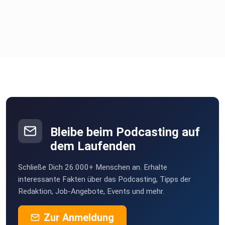
Bleibe beim Podcasting auf
dem Laufenden
Schließe Dich 26.000+ Menschen an. Erhalte
interessante Fakten über das Podcasting, Tipps der
Redaktion, Job-Angebote, Events und mehr.
Zur Anmeldung