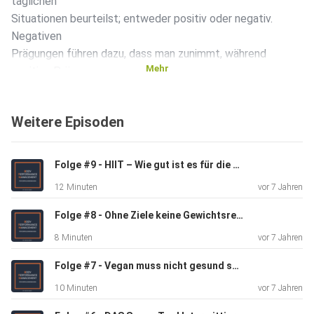
täglichen
Situationen beurteilst; entweder positiv oder negativ.
Negativen
Prägungen führen dazu, dass man zunimmt, während
Mehr
positive Prägungen
ein gesundes Verhältnis zum Essen, zum Sport und allem
anderen
Weitere Episoden
herstellen. Welche Prägung hast du? Erfahre dazu mehr in
dieser
Folge. Ich wünsche dir sehr viel Spaß beim Anhören und
Folge #9 - HIIT – Wie gut ist es für die zeit-effiziente Gewichtsreduzierung?
freue mich
12 Minuten
vor 7 Jahren
sehr, dass du zugeschaltet hast. Dein Coach, Nicco
Website:
Folge #8 - Ohne Ziele keine Gewichtsreduzierung
www.niccojuwig.de Mail: bpm@niccojuwig.de
8 Minuten
vor 7 Jahren
Folge #7 - Vegan muss nicht gesund sein
10 Minuten
vor 7 Jahren