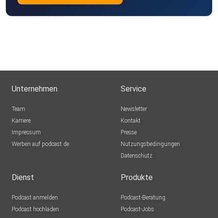
Unternehmen
Service
Team
Newsletter
Karriere
Kontakt
Impressum
Presse
Werben auf podcast.de
Nutzungsbedingungen
Datenschutz
Dienst
Produkte
Podcast anmelden
Podcast-Beratung
Podcast hochladen
Podcast-Jobs