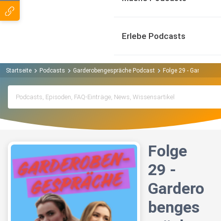
Erlebe Podcasts
Startseite
Podcasts
Garderobengespräche Podcast
Folge 29 - Garderobe
Folge
29 -
Gardero
benges