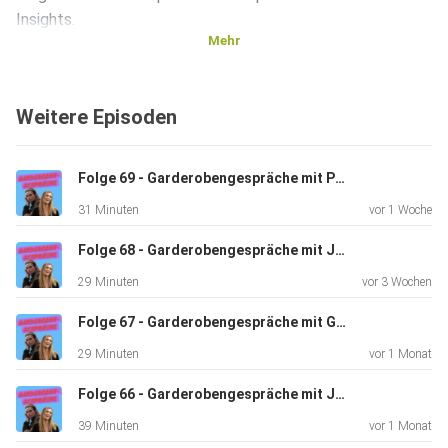
Insights.
Mehr
Wir danken Miles Kvndra für die musikalische
Unterstützung!
Weitere Episoden
Folge 69 - Garderobengespräche mit Philipp Büttner
31 Minuten
vor 1 Woche
Folge 68 - Garderobengespräche mit Jan Kersjes
29 Minuten
vor 3 Wochen
Folge 67 - Garderobengespräche mit Gonzalo Campos Lopez
29 Minuten
vor 1 Monat
Folge 66 - Garderobengespräche mit Jannik Harneit und Vikrant Subramanian
39 Minuten
vor 1 Monat