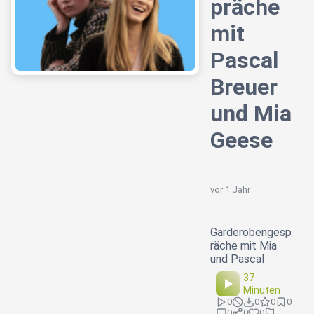
präche
mit
Pascal
Breuer
und Mia
Geese
vor 1 Jahr
Garderobengesp
räche mit Mia
und Pascal
37
Minuten
0
0
0
0
0
0
0