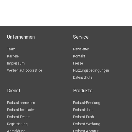
Unternehmen
Service
Team
Newsletter
Karriere
Kontakt
Impressum
Presse
Werben auf podcast.de
Nutzungsbedingungen
Datenschutz
Dienst
Produkte
Podcast anmelden
Podcast-Beratung
Podcast hochladen
Podcast-Jobs
Podcast-Events
Podcast-Push
Registrierung
Podcast-Werbung
Anmeldung
Podcast-Agentur