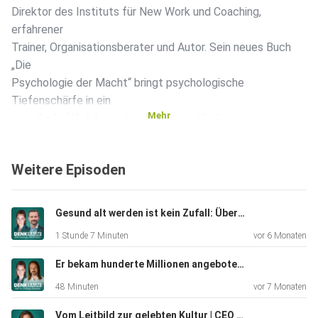
Direktor des Instituts für New Work und Coaching,
erfahrener
Trainer, Organisationsberater und Autor. Sein neues Buch
„Die
Psychologie der Macht“ bringt psychologische
Tiefenschärfe in ein
Mehr
gesellschaftlich brisantes Thema und lädt ein, unsere
eigene Rolle
im Spiel der Macht zu reflektieren. Wir sprechen über: - Die
Weitere Episoden
wichtige Unterscheidung zwischen Macht und Status -
Warum
Belohnungssysteme oft mehr schaden als nutzen - Wie
Gesund alt werden ist kein Zufall: Über Longevity, Stoizismus und die Kraft des Turnarounds mit Georgiy Michailov
Verheimlichung
1 Stunde 7 Minuten
vor 6 Monaten
zur Machtsicherung genutzt wird - Wie sich die Empathie
verändert,
Er bekam hunderte Millionen angeboten - und lehnte ab! Wie man wächst, ohne sich zu verkaufen - mit Dr. Philipp Baaske
wenn Menschen mächtiger werden - Wie ein
48 Minuten
vor 7 Monaten
verantwortungsvoller
Umgang mit Macht in Organisationen aussehen kann - Ob
Vom Leitbild zur gelebten Kultur | CEO der Badenova über gelingende Transformation | mit Hans-Martin Hellebrand