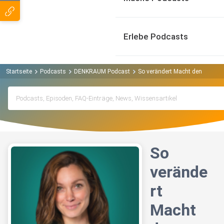
Erlebe Podcasts
Startseite
Podcasts
DENKRAUM Podcast
So verändert Macht den Mensche
So
verände
rt
Macht