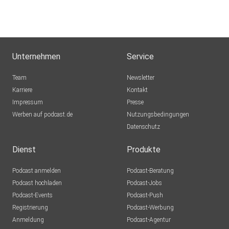
Unternehmen
Service
Team
Newsletter
Karriere
Kontakt
Impressum
Presse
Werben auf podcast.de
Nutzungsbedingungen
Datenschutz
Dienst
Produkte
Podcast anmelden
Podcast-Beratung
Podcast hochladen
Podcast-Jobs
Podcast-Events
Podcast-Push
Registrierung
Podcast-Werbung
Anmeldung
Podcast-Agentur