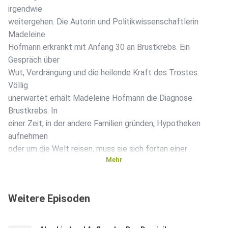
irgendwie
weitergehen. Die Autorin und Politikwissenschaftlerin
Madeleine
Hofmann erkrankt mit Anfang 30 an Brustkrebs. Ein
Gespräch über
Wut, Verdrängung und die heilende Kraft des Trostes.
Völlig
unerwartet erhält Madeleine Hofmann die Diagnose
Brustkrebs. In
einer Zeit, in der andere Familien gründen, Hypotheken
aufnehmen
oder um die Welt reisen, muss sie sich fortan einer
Mehr
potenziell
tödlichen Krankheit stellen. Lange weigert sie sich, ihr
bisheriges
Weitere Episoden
Leben aufzugeben. Doch die Politikwissenschaftlerin und
Autorin
findet in die Akzeptanz, verliert vermeintlich gute