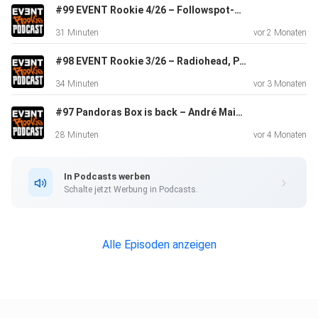
#99 EVENT Rookie 4/26 – Followspot-Systeme, Playback auf Konzerten, ColoRADO PXL Curve 1
31 Minuten
vor 2 Monaten
#98 EVENT Rookie 3/26 – Radiohead, Private 5G
34 Minuten
vor 3 Monaten
#97 Pandoras Box is back – André Maier gibt Einblicke in Twoloox und ins Thema Medienserver
28 Minuten
vor 4 Monaten
In Podcasts werben
Schalte jetzt Werbung in Podcasts.
Alle Episoden anzeigen