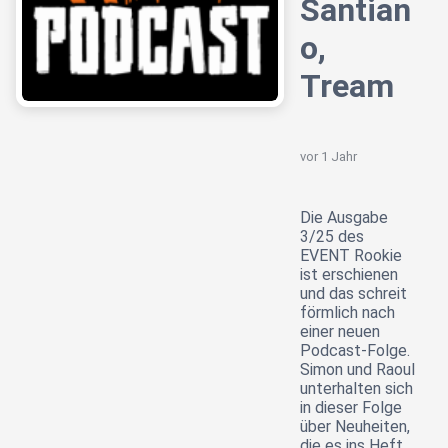
Santian
o,
Tream
vor 1 Jahr
Die Ausgabe
3/25 des
EVENT Rookie
ist erschienen
und das schreit
förmlich nach
einer neuen
Podcast-Folge.
Simon und Raoul
unterhalten sich
in dieser Folge
über Neuheiten,
die es ins Heft