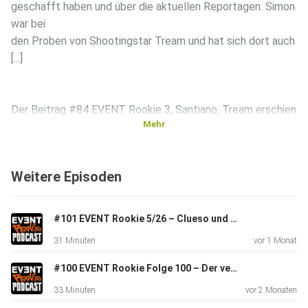
geschafft haben und über die aktuellen Reportagen. Simon
war bei
den Proben von Shootingstar Tream und hat sich dort auch
[...]
Der Beitrag #84 EVENT Rookie 3, Santiano, Tream erschien
Mehr
zuerst
auf EVENT Rookie.
Weitere Episoden
#101 EVENT Rookie 5/26 – Clueso und die Sprachverständlichkeit, IP-Rating ist mehr als Wasserschutz
31 Minuten
vor 1 Monat
#100 EVENT Rookie Folge 100 – Der verlorene Sohn ist zurückgekehrt
33 Minuten
vor 2 Monaten