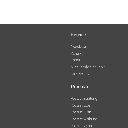
Service
Newsletter
Kontakt
Presse
Nutzungsbedingungen
Datenschutz
Produkte
Podcast-Beratung
Podcast-Jobs
Podcast-Push
Podcast-Werbung
Podcast-Agentur