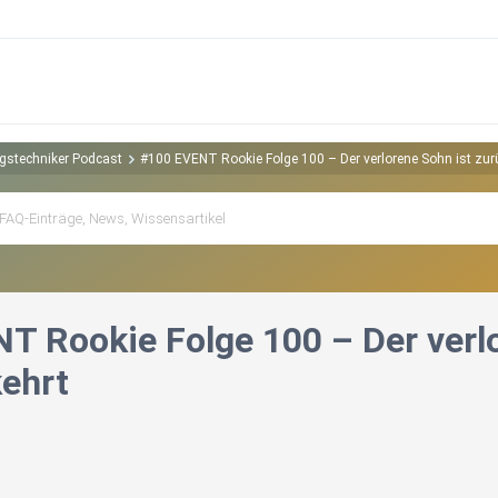
gstechniker Podcast
#100 EVENT Rookie Folge 100 – Der verlorene Sohn ist zur
T Rookie Folge 100 – Der verl
ehrt