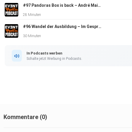
#97 Pandoras Box is back – André Maier gibt Einblicke in Twoloox und ins Thema Medienserver
28 Minuten
#96 Wandel der Ausbildung – Im Gespräch mit Marco Vorderstemann (SIGMA) über neue Berufe, Herausforderungen der Ausbildung und Geschäftsübernahmen
30 Minuten
In Podcasts werben
Schalte jetzt Werbung in Podcasts.
Kommentare (0)