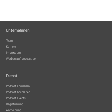
Unternehmen
Team
Karriere
Impressum
Werben auf podcast.de
Dienst
Podcast anmelden
Podcast hochladen
Podcast-Events
Registrierung
Anmeldung