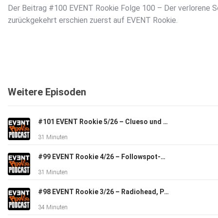
Der Beitrag #100 EVENT Rookie Folge 100 – Der verlorene S
zurückgekehrt erschien zuerst auf EVENT Rookie.
Weitere Episoden
#101 EVENT Rookie 5/26 – Clueso und die Sprachverständlichkeit, IP-Rating ist mehr als Wasserschutz
31 Minuten
#99 EVENT Rookie 4/26 – Followspot-Systeme, Playback auf Konzerten, ColoRADO PXL Curve 1
31 Minuten
#98 EVENT Rookie 3/26 – Radiohead, Private 5G
34 Minuten