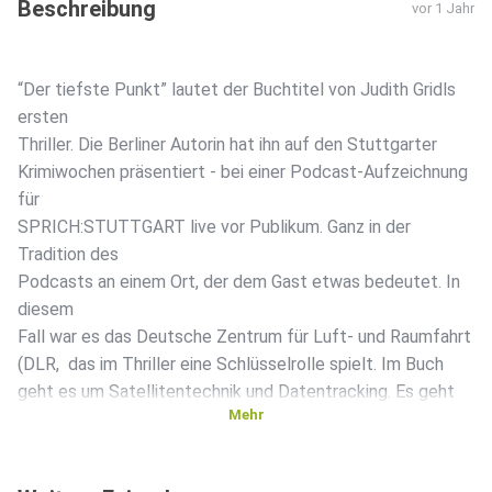
Beschreibung
vor 1 Jahr
“Der tiefste Punkt” lautet der Buchtitel von Judith Gridls
ersten
Thriller. Die Berliner Autorin hat ihn auf den Stuttgarter
Krimiwochen präsentiert - bei einer Podcast-Aufzeichnung
für
SPRICH:STUTTGART live vor Publikum. Ganz in der
Tradition des
Podcasts an einem Ort, der dem Gast etwas bedeutet. In
diesem
Fall war es das Deutsche Zentrum für Luft- und Raumfahrt
(DLR, das im Thriller eine Schlüsselrolle spielt. Im Buch
geht es um Satellitentechnik und Datentracking. Es geht
Mehr
um
die ISS und Weltraumspaziergänge. Aber auch um die
Natur in