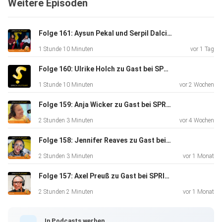
Weitere Episoden
Kenia und den Schutz der Elefanten dort. “Das
Thrillerdebüt des
Jahres”, sortiert die Kritik ein. Für SPRICH:STUTTGART ist
Folge 161: Aysun Pekal und Serpil Dalci zu Gast bei SPRICHSTUTTGART
es das
1 Stunde 10 Minuten
vor 1 Tag
Kooperationsdebüt des Jahres: Kriminacht im Podcast-
Feeling: das
Folge 160: Ulrike Holch zu Gast bei SPRICH:STUTTGART
geht Hand in Hand. Hosts dieser Folge sind die Master-
1 Stunde 10 Minuten
vor 2 Wochen
Studentin
Stella Schmid, Teilnehmerin des Qualifikationsprogramms
Folge 159: Anja Wicker zu Gast bei SPRICH:STUTTGART
Moderation am Institut für Moderation (imo) an der
2 Stunden 3 Minuten
vor 4 Wochen
Hochschule der
Medien Stuttgart und Institutsdirektor Prof. Stephan
Folge 158: Jennifer Reaves zu Gast bei SPRICH:STUTTGART
Ferdinand.
2 Stunden 3 Minuten
vor 1 Monat
SPRICH:STUTTGART - der Podcast für und über
Folge 157: Axel Preuß zu Gast bei SPRICHSTUTTGART
Stuttgart:⁠
www.sprichstuttgart.de⁠ und auf Instagram
2 Stunden 2 Minuten
vor 1 Monat
sprichstuttgart_podcast
(aufgezeichnet am 19.3.25, online ab 21.3.25).
In Podcasts werben