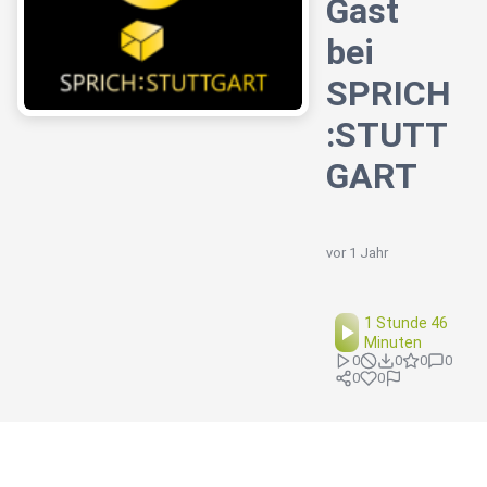
Gast
bei
SPRICH
:STUTT
GART
vor 1 Jahr
1 Stunde 46
Minuten
0
0
0
0
0
0