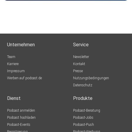
Unternehmen
Service
Team
Newsletter
Karriere
Kontakt
Impressum
Presse
Werben auf podcast.de
Nutzungsbedingungen
Datenschutz
Dienst
Produkte
Podcast anmelden
Podcast-Beratung
Podcast hochladen
Podcast-Jobs
Podcast-Events
Podcast-Push
Registrierung
Podcast-Werbung