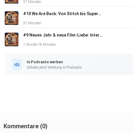
57 Minuten
#10 We Are Back: Von Stitch bis Superman - grosse Abenteuer, legendäre Rückkehrer & ein cineastischer Ausblick
57 Minuten
#9 Neues Jahr & neue Film-Liebe: Interstellar, Roter Drache & unser Feiertags-Marathon
1 Stunde 18 Minuten
In Podcasts werben
Schalte jetzt Werbung in Podcasts.
Kommentare (0)