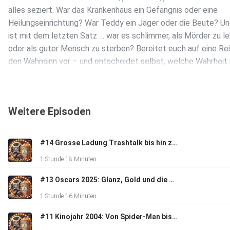
alles seziert. War das Krankenhaus ein Gefängnis oder eine
Heilungseinrichtung? War Teddy ein Jäger oder die Beute? U
ist mit dem letzten Satz … war es schlimmer, als Mörder zu l
oder als guter Mensch zu sterben? Bereitet euch auf eine Rei
den Wahnsinn vor – und entscheidet selbst, welche Wahrheit 
sehen wollt.
Weitere Episoden
#14 Grosse Ladung Trashtalk bis hin zu Blockbustern: Filmchaos, Serienhits & TCG
1 Stunde 18 Minuten
#13 Oscars 2025: Glanz, Gold und die Kunst des perfekten Moments!
1 Stunde 16 Minuten
#11 Kinojahr 2004: Von Spider-Man bis Troja – ein Nostalgietrip voller Legenden und Geschichten