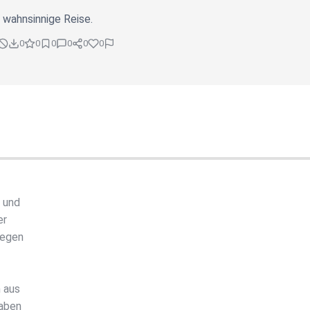
e wahnsinnige Reise.
0
0
0
0
0
0
t und
er
legen
–
 aus
haben