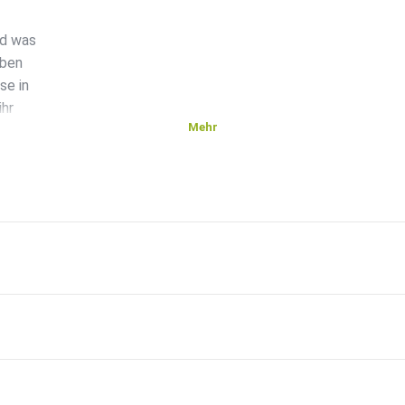
nd was
eben
se in
ihr
Mehr