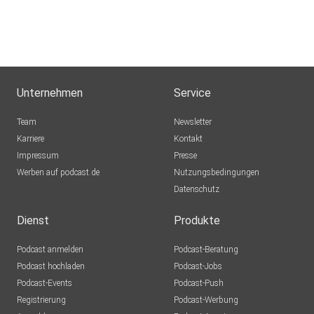
Unternehmen
Service
Team
Newsletter
Karriere
Kontakt
Impressum
Presse
Werben auf podcast.de
Nutzungsbedingungen
Datenschutz
Dienst
Produkte
Podcast anmelden
Podcast-Beratung
Podcast hochladen
Podcast-Jobs
Podcast-Events
Podcast-Push
Registrierung
Podcast-Werbung