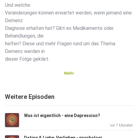
Und welche
Veränderungen können erwartet werden, wenn jemand eine
Demenz
Diagnose erhalten hat? Gibt es Medikamente oder
Behandlungen, die
helfen? Diese und mehr Fragen rund um das Thema
Demenz werden in
dieser Folge geklärt.
Mehr
Bei Fragen und Feedback schreibt uns gerne hier:
psychologieundso@gmail.com
Weitere Episoden
Was ist eigentlich - eine Depression?
vor 7 Monaten
Folgt uns gerne bei Instagram, für mehr Einblicke in unsere
Dating & Liebe: Verlieben - psychologisch erklärt