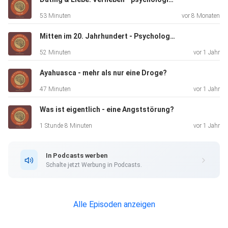
Themen: Psychologie.undso
53 Minuten
vor 8 Monaten
Mitten im 20. Jahrhundert - Psychologie im Wandel
52 Minuten
vor 1 Jahr
Ayahuasca - mehr als nur eine Droge?
Für mehr Informationen zum Thema Demenz:
47 Minuten
vor 1 Jahr
Was ist eigentlich - eine Angststörung?
1 Stunde 8 Minuten
vor 1 Jahr
In Podcasts werben
https://www.alzheimer-forschung.de/
Schalte jetzt Werbung in Podcasts.
Alle Episoden anzeigen