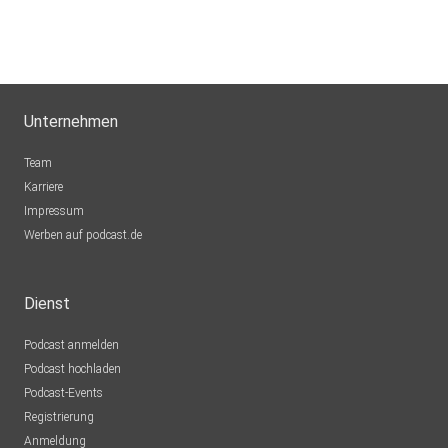
Unternehmen
Team
Karriere
Impressum
Werben auf podcast.de
Dienst
Podcast anmelden
Podcast hochladen
Podcast-Events
Registrierung
Anmeldung