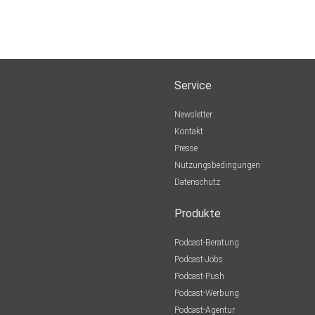
Service
Newsletter
Kontakt
Presse
Nutzungsbedingungen
Datenschutz
Produkte
Podcast-Beratung
Podcast-Jobs
Podcast-Push
Podcast-Werbung
Podcast-Agentur