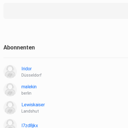
Abonnenten
Iridor
Düsseldorf
malekin
berlin
Lewiskaiser
Landshut
l7zd8jkx