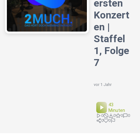
ersten
Konzert
en |
Staffel
1, Folge
7
vor 1 Jahr
43
Minuten
0
0
0
0
0
0