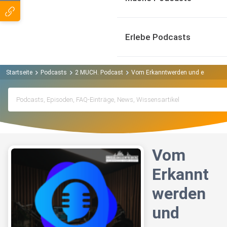
Erlebe Podcasts
Startseite
Podcasts
2 MUCH. Podcast
Vom Erkanntwerden und ersten Konz
Vom
Erkannt
werden
und