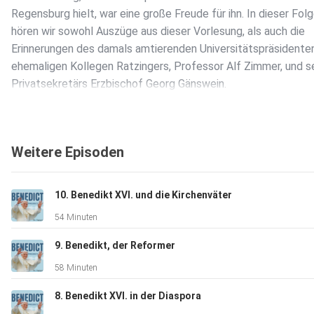
Regensburg hielt, war eine große Freude für ihn. In dieser Fol
hören wir sowohl Auszüge aus dieser Vorlesung, als auch die
Erinnerungen des damals amtierenden Universitätspräsidente
ehemaligen Kollegen Ratzingers, Professor Alf Zimmer, und s
Privatsekretärs Erzbischof Georg Gänswein.
Viel Freude mit unserem Podcast, der durch die Joseph Ratzi
Weitere Episoden
Papst Benedikt XVI.-Stiftung, München gefördert wurde.Zur
Homepage.
10. Benedikt XVI. und die Kirchenväter
54 Minuten
9. Benedikt, der Reformer
58 Minuten
8. Benedikt XVI. in der Diaspora