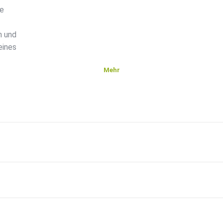
ge
n und
eines
Mehr
nger