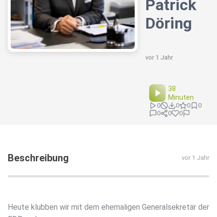
Patrick
Döring
vor 1 Jahr
38
Minuten
0
0
0
0
0
0
0
Beschreibung
vor 1 Jahr
Heute klubben wir mit dem ehemaligen Generalsekretär der