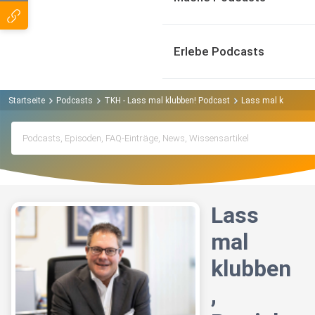
Erlebe Podcasts
Startseite
Podcasts
TKH - Lass mal klubben! Podcast
Lass mal klubben, 
Lass
mal
klubben
,