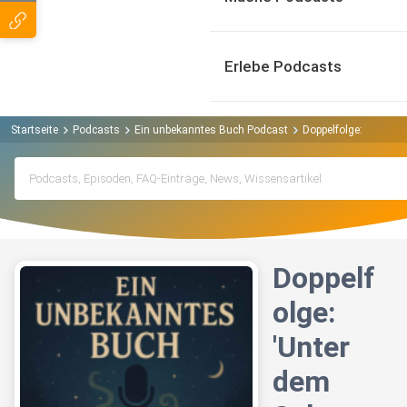
Erlebe Podcasts
Startseite
Podcasts
Ein unbekanntes Buch Podcast
Doppelfolge: 'Unter 
Doppelf
olge:
'Unter
dem