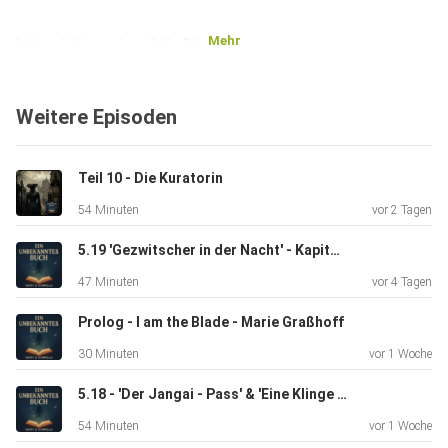
Mehr
https://discord.gg/fjKwDhunEf
Weitere Episoden
und hier zu Instagram
Teil 10 - Die Kuratorin
https://www.instagram.com/ein_unbekanntes_buch?
54 Minuten
vor 2 Tagen
igsh=MTU0NzdxbW1tNG9mOQ%3D%3D&utm_source=qr
5.19 'Gezwitscher in der Nacht' - Kapitel 22 Das Rad der Zeit 5
47 Minuten
vor 4 Tagen
Wenn du mit reden möchtest dann geht’s hier zum Discord
Prolog - I am the Blade - Marie Graßhoff
30 Minuten
vor 1 Woche
https://discord.gg/fjKwDhunEf
5.18 - 'Der Jangai - Pass' & 'Eine Klinge zum Geschenk' - Das Rad der Zeit 5
54 Minuten
vor 1 Woche
Und hier zu Instagram