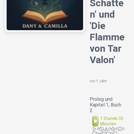
Schatte
n' und
'Die
Flamme
von Tar
Valon'
vor 1 Jahr
Prolog und
Kapitel 1, Buch
2
1 Stunde 33
Minuten
0
0
0
0
0
0
0