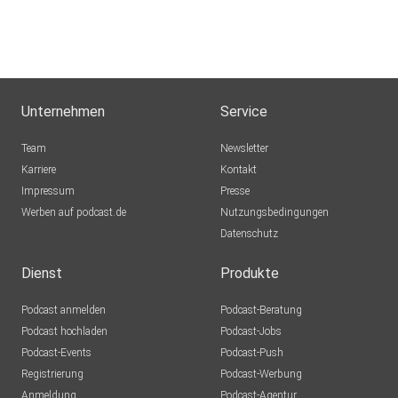
Unternehmen
Service
Team
Newsletter
Karriere
Kontakt
Impressum
Presse
Werben auf podcast.de
Nutzungsbedingungen
Datenschutz
Dienst
Produkte
Podcast anmelden
Podcast-Beratung
Podcast hochladen
Podcast-Jobs
Podcast-Events
Podcast-Push
Registrierung
Podcast-Werbung
Anmeldung
Podcast-Agentur