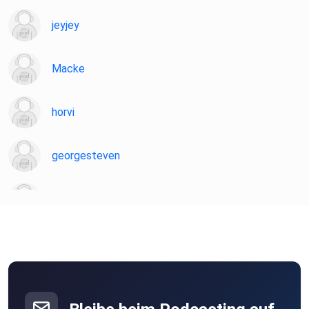
jeyjey
Macke
horvi
georgesteven
slabir
momatr
Trier
elchevive