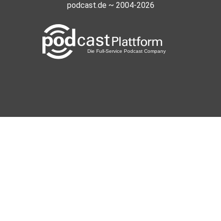
podcast.de ~ 2004-2026
felix1230
Busta
Dontino
konyaplaya
kiff777
liese
Elviz
buschch2