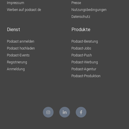
Impressum
Presse
pieeps
Werben auf podcast.de
Nutzungsbedingungen
Datenschutz
jus09
Dienst
Produkte
axelcgn
Podcast anmelden
Podcast-Beratung
Köln
Podcast hochladen
Podcast-Jobs
Podcast-Events
Podcast-Push
kathrin88
Registrierung
Podcast-Werbung
Anmeldung
Podcast-Agentur
Podcast-Produktion
shioma
Fiedo
Binn