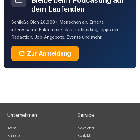
Bleibe beim Podcasting auf
dem Laufenden
marzil
Schließe Dich 26.000+ Menschen an. Erhalte
wuffi
interessante Fakten über das Podcasting, Tipps der
Redaktion, Job-Angebote, Events und mehr.
hboeventer
Zur Anmeldung
Kalysin
TELEMACHER
Janu
Unternehmen
Service
csf
Team
Newsletter
Karriere
Kontakt