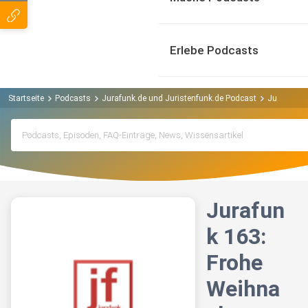
Erlebe Podcasts
Startseite
Podcasts
Jurafunk.de und Juristenfunk.de Podcast
Jurafunk 1
Jurafun
k 163:
Frohe
Weihna