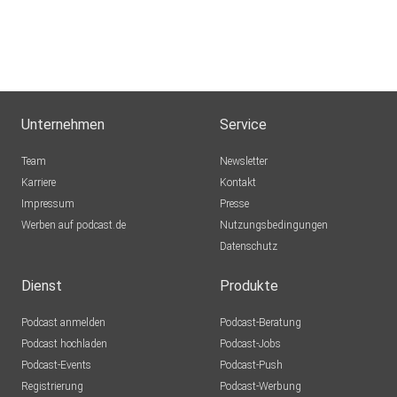
TELEMACHER
Janu
Unternehmen
Service
csf
Team
Newsletter
Karriere
Kontakt
Impressum
Presse
pieeps
Werben auf podcast.de
Nutzungsbedingungen
Datenschutz
jus09
Dienst
Produkte
axelcgn
Podcast anmelden
Podcast-Beratung
Köln
Podcast hochladen
Podcast-Jobs
Podcast-Events
Podcast-Push
kathrin88
Registrierung
Podcast-Werbung