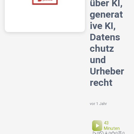
über KI,
generat
ive KI,
Datens
chutz
und
Urheber
recht
vor 1 Jahr
43
Minuten
0
0
0
0