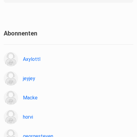
Abonnenten
Axylottl
jeyjey
Macke
horvi
georgesteven