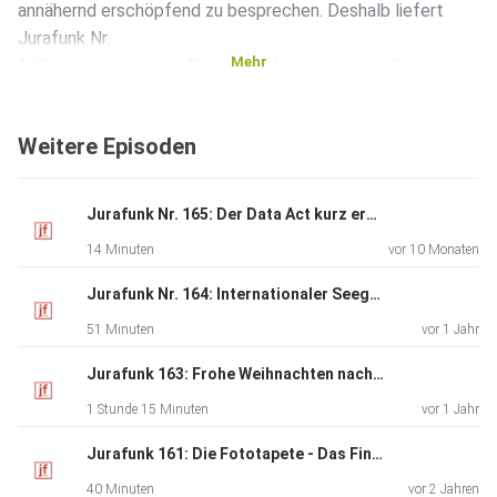
annähernd erschöpfend zu besprechen. Deshalb liefert
Jurafunk Nr.
Mehr
162 hierzu eher einen Problemaufriss zu einigen Top-
Themen als
Vollständigkeit.
Weitere Episoden
Jurafunk Nr. 165: Der Data Act kurz erklärt
14 Minuten
vor 10 Monaten
Jurafunk Nr. 164: Internationaler Seegerichtshof (Dirks vor Ort)
51 Minuten
vor 1 Jahr
Jurafunk 163: Frohe Weihnachten nachträglich und ein gesundes neues Jahr zusammen mit der Rechtsbelehrung
1 Stunde 15 Minuten
vor 1 Jahr
Jurafunk 161: Die Fototapete - Das Finale
40 Minuten
vor 2 Jahren