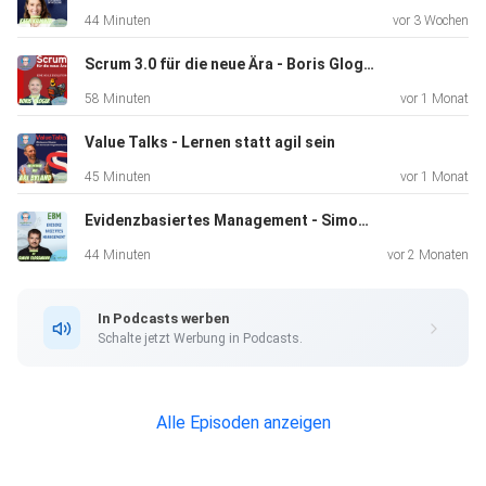
44 Minuten
vor 3 Wochen
Transparenz: Probleme offenlegen und klar
Scrum 3.0 für die neue Ära - Boris Gloger
kommunizieren. Beispiele wie Vaillant zeigen, wie dies
58 Minuten
vor 1 Monat
Vertrauen und Fortschritt fördert.
Value Talks - Lernen statt agil sein
45 Minuten
vor 1 Monat
Reflexion (Inspect): Kontinuierliche Überprüfung
Evidenzbasiertes Management - Simon Flossmann
statt Schuldzuweisungen. Unternehmen wie die Otto Group
leben
44 Minuten
vor 2 Monaten
es vor.
In Podcasts werben
Schalte jetzt Werbung in Podcasts.
Anpassung (Adapt): Veränderung als Chance
begreifen, wie es BioNTech oder Trigema während der
Pandemie
Alle Episoden anzeigen
zeigten.