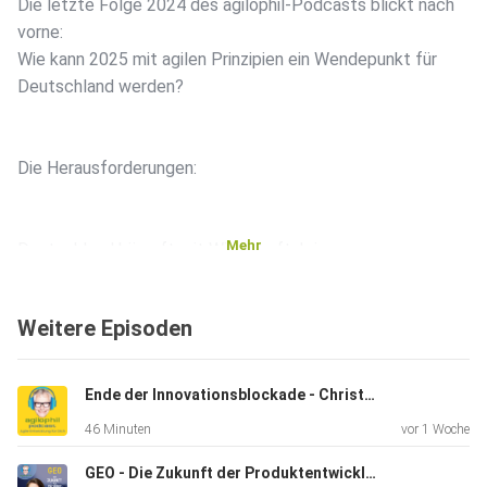
Die letzte Folge 2024 des agilophil-Podcasts blickt nach
vorne:
Wie kann 2025 mit agilen Prinzipien ein Wendepunkt für
Deutschland werden?
Die Herausforderungen:
Mehr
Deutschland kämpft mit Wirtschaftskrise,
Deindustrialisierung,
schleppender Digitalisierung und fehlendem
Weitere Episoden
Innovationsmut. Doch
die Lösung könnte in der Agilität liegen.
Ende der Innovationsblockade - Christoph Schmiedinger
46 Minuten
vor 1 Woche
Warum Agilität der Schlüssel ist:
GEO - Die Zukunft der Produktentwicklung