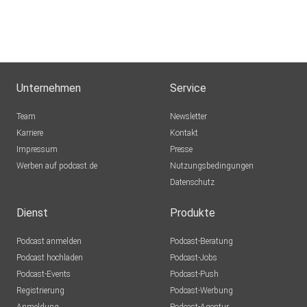
hettehette
Elmerhaus
Hamburg
Unternehmen
Service
Fux
Team
Newsletter
Fröndenberg
Karriere
Kontakt
Impressum
mtreue
Presse
Werben auf podcast.de
Berlin
Nutzungsbedingungen
Datenschutz
Tinkerbell13
Dienst
Produkte
TanjaNeu
Podcast anmelden
Podcast-Beratung
Brandenburg OT Kirchmöser
Podcast hochladen
Podcast-Jobs
Podcast-Events
Podcast-Push
oledd
Registrierung
Podcast-Werbung
Kopenhagen