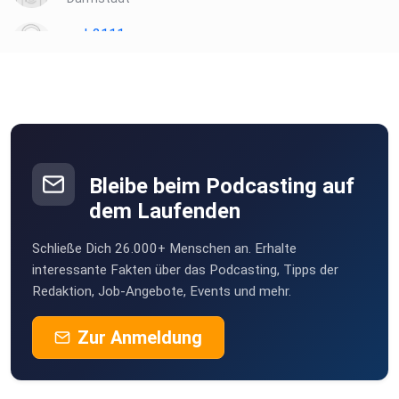
awb2111
Darmstadt
MLindaK
Euskirchen
laspiletas2
Berlin
Bleibe beim Podcasting auf
eh62h3cz
dem Laufenden
Neuried
Schließe Dich 26.000+ Menschen an. Erhalte
sgorissen
interessante Fakten über das Podcasting, Tipps der
Troisdorf
Redaktion, Job-Angebote, Events und mehr.
earlceddy
Zur Anmeldung
Munich
SiJoMoMa
HB