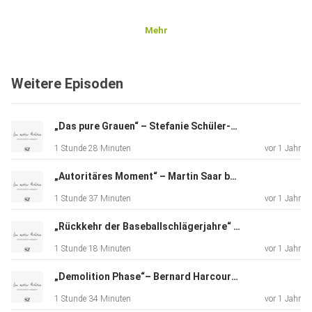
Mehr
Weitere Episoden
„Das pure Grauen“ – Stefanie Schüler-Springorum bei Carolin Emcke über Unterdrückung in der Nachkriegsgesellschaft
1 Stunde 28 Minuten
vor 1 Jahr
„Autoritäres Moment“ – Martin Saar bei Carolin Emcke über die ausgehöhlte US-Demokratie
1 Stunde 37 Minuten
vor 1 Jahr
„Rückkehr der Baseballschlägerjahre“ – Marco Wanderwitz bei Carolin Emcke über den Wahlerfolg der AfD
1 Stunde 18 Minuten
vor 1 Jahr
„Demolition Phase“– Bernard Harcourt über Trumps konservative Gegenrevolution
1 Stunde 34 Minuten
vor 1 Jahr