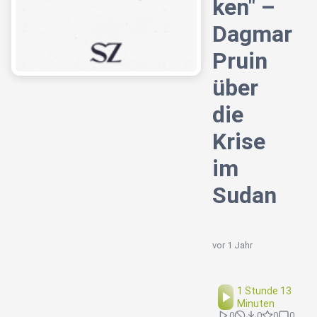
ken" –
Dagmar
Pruin
über
die
Krise
im
Sudan
vor 1 Jahr
1 Stunde 13
Minuten
0
0
0
0