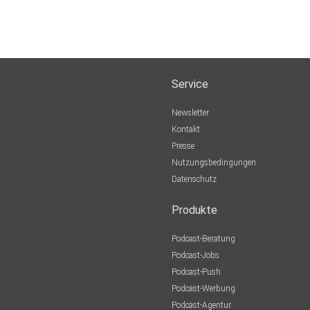
Service
Newsletter
Kontakt
Presse
Nutzungsbedingungen
Datenschutz
Produkte
Podcast-Beratung
Podcast-Jobs
Podcast-Push
Podcast-Werbung
Podcast-Agentur