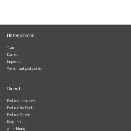
SiJoMoMa
HB
hettehette
Unternehmen
Elmerhaus
Team
Hamburg
Karriere
Impressum
Fux
Werben auf podcast.de
Fröndenberg
mtreue
Dienst
Berlin
Podcast anmelden
Tinkerbell13
Podcast hochladen
Podcast-Events
TanjaNeu
Registrierung
Brandenburg OT Kirchmöser
Anmeldung