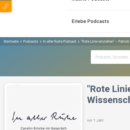
Erlebe Podcasts
Startseite
Podcasts
In aller Ruhe Podcast
"Rote Linie einziehen" – Patri
"Rote Lini
Wissensch
vor 1 Jahr