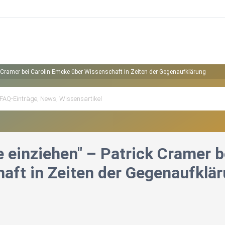
ck Cramer bei Carolin Emcke über Wissenschaft in Zeiten der Gegenaufklärung
e einziehen" – Patrick Cramer 
aft in Zeiten der Gegenaufklä