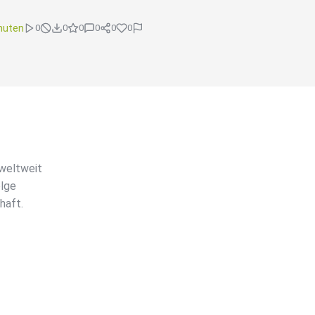
nuten
0
0
0
0
0
0
 weltweit
olge
haft.