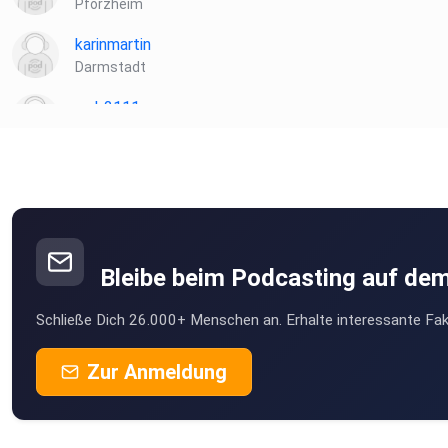
Pforzheim
karinmartin
Darmstadt
awb2111
Darmstadt
MLindaK
Euskirchen
laspiletas2
Berlin
Bleibe beim Podcasting auf de
eh62h3cz
Schließe Dich 26.000+ Menschen an. Erhalte interessante Fak
Neuried
sgorissen
Zur Anmeldung
Troisdorf
earlceddy
Munich