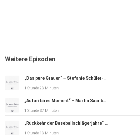
Weitere Episoden
„Das pure Grauen“ – Stefanie Schüler-Springorum bei Carolin Emcke über Unterdrückung in der Nachkriegsgesellschaft
1 Stunde 28 Minuten
„Autoritäres Moment“ – Martin Saar bei Carolin Emcke über die ausgehöhlte US-Demokratie
1 Stunde 37 Minuten
„Rückkehr der Baseballschlägerjahre“ – Marco Wanderwitz bei Carolin Emcke über den Wahlerfolg der AfD
1 Stunde 18 Minuten