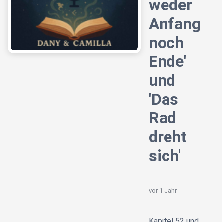
weder
Anfang
noch
Ende'
und
'Das
Rad
dreht
sich'
vor 1 Jahr
Kapitel 52 und