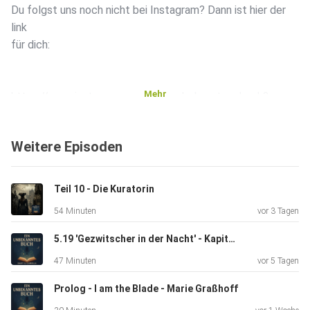
Du folgst uns noch nicht bei Instagram? Dann ist hier der
link
für dich:
Mehr
https://www.instagram.com/ein_unbekanntes_buch?
igsh=MTU0NzdxbW1tNG9mOQ%3D%3D&utm_source=qr
Weitere Episoden
und lass gern ein paar Sterne da, da wo du uns hörst. Gerne
schreibe auch deine Bewertung bei Apple Podcast.
Teil 10 - Die Kuratorin
54 Minuten
vor 3 Tagen
Vielen Lieben Dank
5.19 'Gezwitscher in der Nacht' - Kapitel 22 Das Rad der Zeit 5
47 Minuten
vor 5 Tagen
Wenn du mit reden möchtest dann geht’s hier zum Discord
Prolog - I am the Blade - Marie Graßhoff