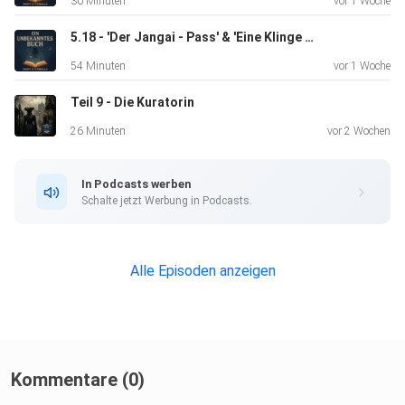
30 Minuten
vor 1 Woche
https://discord.gg/fjKwDhunEf
5.18 - 'Der Jangai - Pass' & 'Eine Klinge zum Geschenk' - Das Rad der Zeit 5
54 Minuten
vor 1 Woche
Teil 9 - Die Kuratorin
Und hier zu Instagram
26 Minuten
vor 2 Wochen
https://www.instagram.com/
In Podcasts werben
Schalte jetzt Werbung in Podcasts.
Wir freuen uns auf Euch! :D
Alle Episoden anzeigen
Hosted on Acast. See acast.com/privacy for more
information.
Kommentare (0)