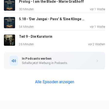
Prolog - I am the Blade - Marie Graßhoff
Und hier zu Instagram
30 Minuten
vor 1 Woche
5.18 - 'Der Jangai - Pass' & 'Eine Klinge zum Geschenk' - Das Rad der Zeit 5
https://www.instagram.com/
54 Minuten
vor 1 Woche
Teil 9 - Die Kuratorin
Wir freuen uns auf Euch! :D
26 Minuten
vor 2 Wochen
In Podcasts werben
Hosted on Acast. See acast.com/privacy for more
Schalte jetzt Werbung in Podcasts.
information.
Alle Episoden anzeigen