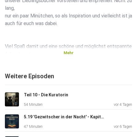
unserer Lieblingsbücher vorstellen und empfehlen. Nicht zu
lang,
nur ein paar Minütchen, so als Inspiration und vielleicht ist ja
auch für euch was dabei.
Viel Spaß damit und eine schöne und möglichst entspannte
Mehr
Adventszeit.
Weitere Episoden
Dany und Camilla
Teil 10 - Die Kuratorin
Wenn du mit reden möchtest dann geht’s hier zum Discord
54 Minuten
vor 4 Tagen
5.19 'Gezwitscher in der Nacht' - Kapitel 22 Das Rad der Zeit 5
https://discord.gg/fjKwDhunEf
47 Minuten
vor 6 Tagen