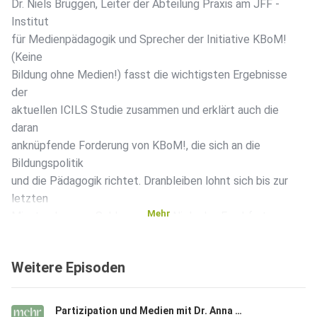
Dr. Niels Brüggen, Leiter der Abteilung Praxis am JFF -
Institut
für Medienpädagogik und Sprecher der Initiative KBoM!
(Keine
Bildung ohne Medien!) fasst die wichtigsten Ergebnisse
der
aktuellen ICILS Studie zusammen und erklärt auch die
daran
anknüpfende Forderung von KBoM!, die sich an die
Bildungspolitik
und die Pädagogik richtet. Dranbleiben lohnt sich bis zur
letzten
Mehr
Minute, denn am Schluss erklärt Niels das Frankfurt
Dreieck sogar
noch, und zwar kurz und knackig.
Weitere Episoden
Initiative Keine Bildung ohne Medien!
Partizipation und Medien mit Dr. Anna Grebe