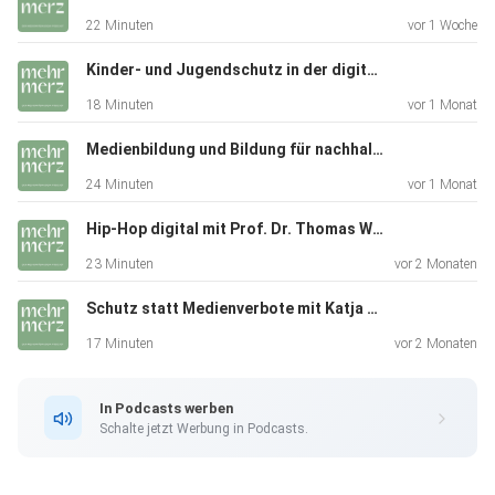
22 Minuten
vor 1 Woche
Frankfurt Dreieck zur Bildung in der digital vernetzten Welt
Kinder- und Jugendschutz in der digitalen Welt mit Dr. Susanne Eggert
18 Minuten
vor 1 Monat
Medienbildung und Bildung für nachhaltige Entwicklung (BNE)
24 Minuten
vor 1 Monat
Hip-Hop digital mit Prof. Dr. Thomas Wilke und Dr. Niels Brüggen
23 Minuten
vor 2 Monaten
Schutz statt Medienverbote mit Katja Sodomann von UNICEF Deutschland
17 Minuten
vor 2 Monaten
In Podcasts werben
Schalte jetzt Werbung in Podcasts.