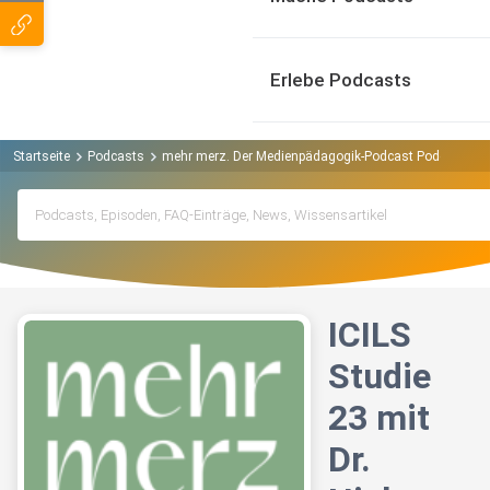
Erlebe Podcasts
Startseite
Podcasts
mehr merz. Der Medienpädagogik-Podcast Podcast
I
ICILS
Studie
23 mit
Dr.