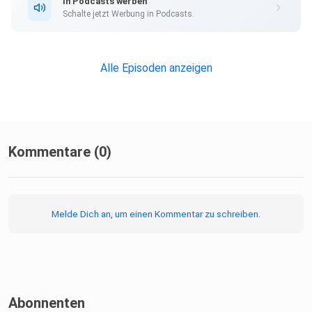
In Podcasts werben
Schalte jetzt Werbung in Podcasts.
Instagram
Alle Episoden anzeigen
Lass gern etwas liebe für uns alle da.
Wenn du mit reden möchtest dann geht’s hier zum Discord
Kommentare (0)
https://discord.gg/fjKwDhunEf
Melde Dich an, um einen Kommentar zu schreiben.
Und hier zu Instagram
https://www.instagram.com/
Abonnenten