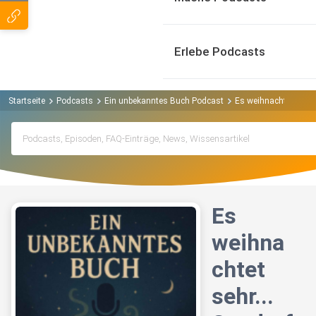
Erlebe Podcasts
Startseite
Podcasts
Ein unbekanntes Buch Podcast
Es weihnachtet sehr..
Es
weihna
chtet
sehr...