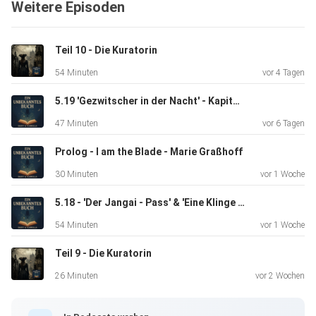
Weitere Episoden
https://open.spotify.com/show/15cnc8Fkvf3swqpuxovrFo
?si=51fcaeaead234dfe
Teil 10 - Die Kuratorin
54 Minuten
vor 4 Tagen
Von Eis und Feuer:
5.19 'Gezwitscher in der Nacht' - Kapitel 22 Das Rad der Zeit 5
47 Minuten
vor 6 Tagen
https://www.instagram.com/von.eis.und.feuer?
utm_source=ig_web_button_share_sheet&igsh=ZDNlZDc
Prolog - I am the Blade - Marie Graßhoff
0MzIxNw==
30 Minuten
vor 1 Woche
5.18 - 'Der Jangai - Pass' & 'Eine Klinge zum Geschenk' - Das Rad der Zeit 5
https://open.spotify.com/show/0sXZ2IeWkDLf8IakwAcgG
54 Minuten
vor 1 Woche
K?si=d89180bde47e4289
Teil 9 - Die Kuratorin
26 Minuten
vor 2 Wochen
Und natürlich unsere Instagramseite: