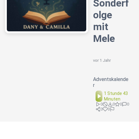
Sonderf
olge
mit
Mele
vor 1 Jahr
Adventskalende
r
1 Stunde 43
Minuten
0
0
0
0
0
0