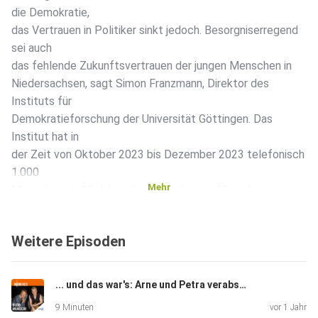
die Demokratie,
das Vertrauen in Politiker sinkt jedoch. Besorgniserregend
sei auch
das fehlende Zukunftsvertrauen der jungen Menschen in
Niedersachsen, sagt Simon Franzmann, Direktor des
Instituts für
Demokratieforschung der Universität Göttingen. Das
Institut hat in
der Zeit von Oktober 2023 bis Dezember 2023 telefonisch
1.000
Mehr
Menschen ab 16 Jahren befragen lassen. Über die
Unzufriedenheit der
Gesellschaft und den Vertrauensverlust in die Politik
Weitere Episoden
sprechen
Ethikerin Petra Bahr und Host Arne-Torben Voigts mit
Soziologe
... und das war's: Arne und Petra verabschieden sich!
Prof. Dr. Armin Nassehi, der in der Vergangenheit viel zum
9 Minuten
vor 1 Jahr
Thema