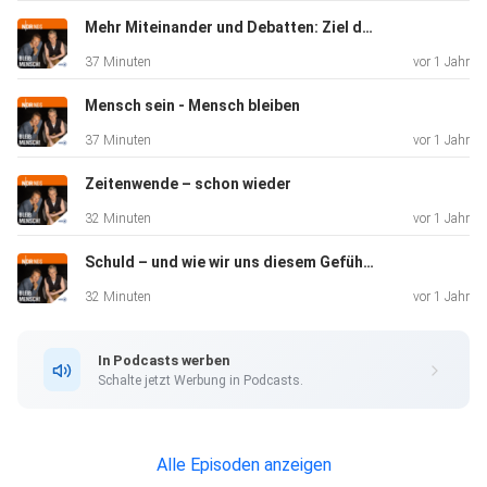
Vertrauensverlust in die Demokratie geforscht hat. Haben
Mehr Miteinander und Debatten: Ziel des Kirchentags (Folge 45)
Sie
37 Minuten
vor 1 Jahr
Themenvorschläge? Schreiben Sie uns an
bleibmensch@ndr.de Voigts
Mensch sein - Mensch bleiben
und Bahr wollen in "Bleib Mensch!" in polarisierenden Zeiten
37 Minuten
vor 1 Jahr
den
Überblick behalten, statt den Kopf in den Sand zu stecken
Zeitenwende – schon wieder
und
32 Minuten
vor 1 Jahr
führen Gespräche mit Tiefgang, als Gegenpol zu den
Schuld – und wie wir uns diesem Gefühl stellen können
aufgeheizten
Debatten unserer Zeit. Sie wollen "Mensch bleiben"!
32 Minuten
vor 1 Jahr
Klimakrise,
Inflation, Krieg - es gibt viele Themen, die die Menschen
In Podcasts werben
verunsichern. Der Ton in Debatten wird schärfer,
Schalte jetzt Werbung in Podcasts.
Hasskommentare
gehören zum Alltag, fundierte Debatten dagegen werden
seltener.
Alle Episoden anzeigen
Bleib Mensch! - der Podcast von NDR Niedersachsen -