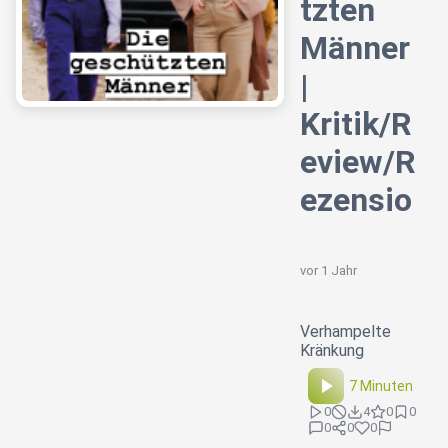
tzten
Männer
|
Kritik/R
eview/R
ezensio
vor 1 Jahr
Verhampelte
Kränkung
7 Minuten
0
4
0
0
0
0
0