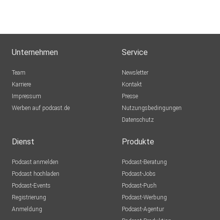
Unternehmen
Service
Team
Newsletter
Karriere
Kontakt
Impressum
Presse
Werben auf podcast.de
Nutzungsbedingungen
Datenschutz
Dienst
Produkte
Podcast anmelden
Podcast-Beratung
Podcast hochladen
Podcast-Jobs
Podcast-Events
Podcast-Push
Registrierung
Podcast-Werbung
Anmeldung
Podcast-Agentur