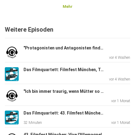
Mehr
Weitere Episoden
"Protagonisten und Antagonisten finde ich langweilig"
vor 4 Wochen
Das Filmquartett: Filmfest München, Teil 03
vor 4 Wochen
"Ich bin immer traurig, wenn Mütter so einseitig verurteilt werden." Schauspielerin Corinna Harfouch und Regisseurin Pauline Roenneberg über Hilflosigkeit und Manipulation und ihre Zusammenarbeit in "Kalter Hund"
vor 1 Monat
Das Filmquartett: 43. Filmfest München, Folge 02: CineRebels
32 Minuten
vor 1 Monat
43. Filmfest München: Vive l'Allemagne!