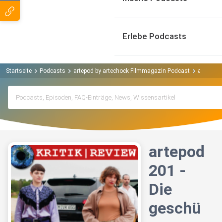
Erlebe Podcasts
Startseite
Podcasts
artepod by artechock Filmmagazin Podcast
artepod 
artepod
201 -
Die
geschü