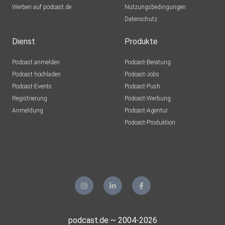
Werben auf podcast.de
Nutzungsbedingungen
Göttinger Sieben
Datenschutz
Dienst
Produkte
Säulen der Unterstützung
Podcast anmelden
Podcast-Beratung
Podcast hochladen
Podcast-Jobs
Podcast-Events
Podcast-Push
smart repression (Buch von Lea: “Die Zeit für Mut ist
Registrierung
Podcast-Werbung
Jetzt”
Anmeldung
Podcast-Agentur
(Fischer Verlage) Kapitel 2)
Podcast-Produktion
Frauenbewegung Paragraph 218
Politisches Jiu jitsu/Backfire Grundlagen
podcast.de ~ 2004-2026