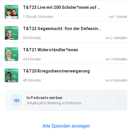
Demokratie ist. Hör rein und lass dich von Geschichten
T&T23 Live mit 200 Schüler*innen auf der Phil.Cologne
voller Mut
1 Stunde 3 Minuten
vor 1 Monat
und Kreativität begeistern!
T&T22 Gegenmacht: Von der Defensive in die Offensive
50 Minuten
vor 2 Monaten
Magst du Tee & Taktik? Wir freuen uns über
Unterstützung :) Wir haben eine neue Spendenplattform.
T&T21 Widerständler*innen
Spende jetzt!
43 Minuten
vor 3 Monaten
T&T20 Kriegsdienstverweigerung
Bleibt immer auf dem Laufenden bei Instagram:
48 Minuten
vor 4 Monaten
@dalilah_shemia und
@lea_bonasera
In Podcasts werben
Schalte jetzt Werbung in Podcasts.
Danke an
Alle Episoden anzeigen