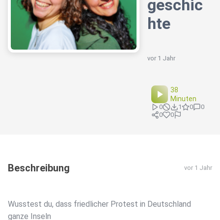
geschic
hte
vor 1 Jahr
38
Minuten
0
1
0
0
0
0
Beschreibung
vor 1 Jahr
Wusstest du, dass friedlicher Protest in Deutschland
ganze Inseln