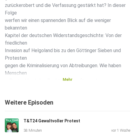
zurückerobert und die Verfassung gestärkt hat? In dieser
Folge
werfen wir einen spannenden Blick auf die weniger
bekannten
Kapitel der deutschen Widerstandsgeschichte: Von der
friedlichen
Invasion auf Helgoland bis zu den Göttinger Sieben und
Protesten
gegen die Kriminalisierung von Abtreibungen. Wie haben
Menschen
Mehr
in Deutschland ihre Rechte erkämpft, was können wir
daraus
für heute lernen, und warum wird ziviler Widerstand oft erst
Weitere Episoden
im
Nachhinein gefeiert? Eine inspirierende Reise durch
historische
T&T24 Gewaltvoller Protest
Beispiele, die zeigt, dass Protest ein wichtiger Bestandteil
38 Minuten
vor 1 Woche
der