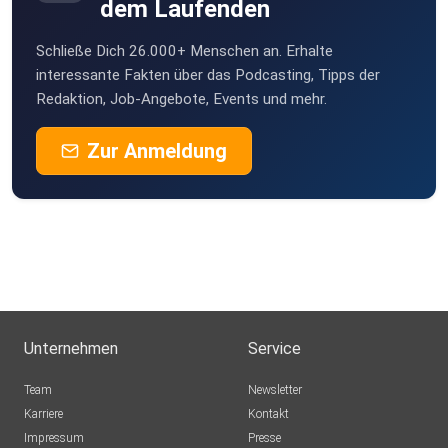
dem Laufenden
Leas Auftritt bei den Münchner Kammerspiele für mehr
deutsche
Schließe Dich 26.000+ Menschen an. Erhalte
Widerstandsbeispiele
interessante Fakten über das Podcasting, Tipps der
Redaktion, Job-Angebote, Events und mehr.
Zur Anmeldung
Widerstand auf Helgoland
Anti Atomkraft
Barbara Müller: Kämpferische Demokratie. Militärische
Besetzung
Unternehmen
Service
und gewaltlose Befreiung des Ruhrgebiets 1923 - 1925
(2025, Irene
Team
Newsletter
Publishing)
Karriere
Kontakt
Impressum
Presse