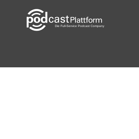
Willy Brandt Zitat
gewaltfreie Aktion
waging nonviolence
Deutsche Teekultur