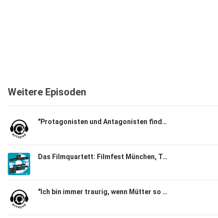
Weitere Episoden
"Protagonisten und Antagonisten finde ich langweilig"
Das Filmquartett: Filmfest München, Teil 03
"Ich bin immer traurig, wenn Mütter so einseitig verurteilt werden." Schauspielerin Corinna Harfouch und Regisseurin Pauline Roenneberg über Hilflosigkeit und Manipulation und ihre Zusammenarbeit in "Kalter Hund"