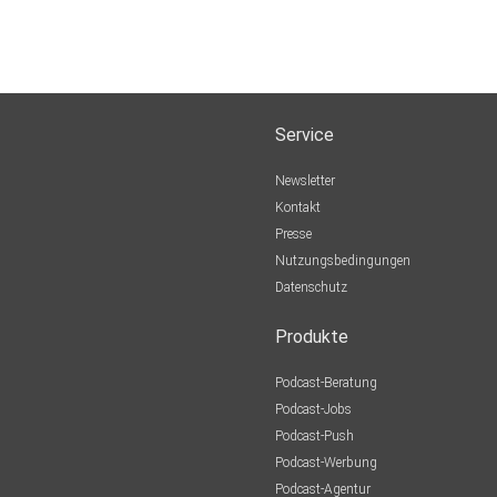
Service
Newsletter
Kontakt
Presse
Nutzungsbedingungen
Datenschutz
Produkte
Podcast-Beratung
Podcast-Jobs
Podcast-Push
Podcast-Werbung
Podcast-Agentur