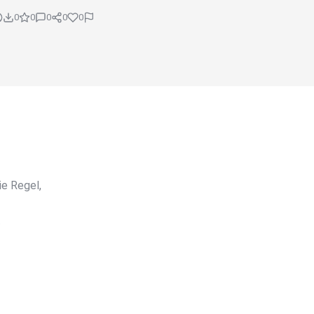
0
0
0
0
0
e Regel,
t