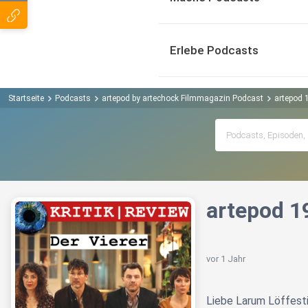
Erlebe Podcasts
Startseite
Podcasts
artepod by artechock Filmmagazin Podcast
artepod 1
artepod 19
vor 1 Jahr
Liebe Larum Löffesti