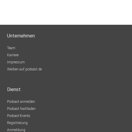
Unternehmen
Team
Karriere
Impressum
Werben auf podcast.de
Dienst
Podcast anmelden
Podcast hochladen
Podcast-Events
Registrierung
Anmeldung