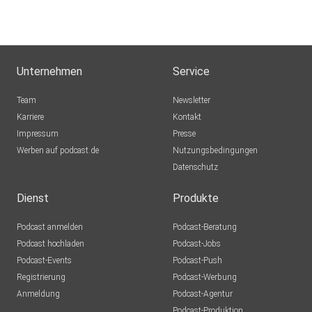
Unternehmen
Service
Team
Newsletter
Karriere
Kontakt
Impressum
Presse
Werben auf podcast.de
Nutzungsbedingungen
Datenschutz
Dienst
Produkte
Podcast anmelden
Podcast-Beratung
Podcast hochladen
Podcast-Jobs
Podcast-Events
Podcast-Push
Registrierung
Podcast-Werbung
Anmeldung
Podcast-Agentur
Podcast-Produktion