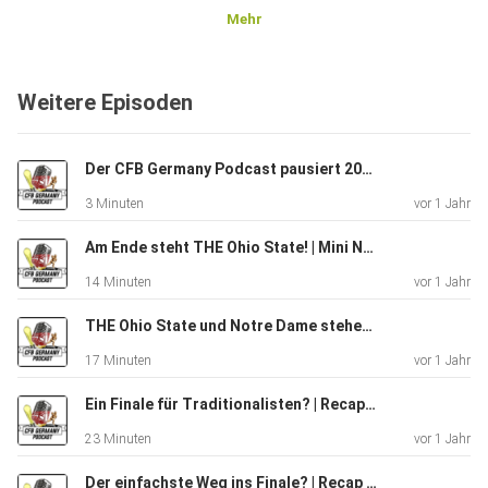
Mehr
Hier könnt ihr die Big-12-Championship-Szenarien
simulieren:
Weitere Episoden
https://bball.notnothing.net/big12.php?sport=fb
Der CFB Germany Podcast pausiert 2025/26
3 Minuten
vor 1 Jahr
Am Ende steht THE Ohio State! | Mini National Championship Recap 2025
14 Minuten
vor 1 Jahr
THE Ohio State und Notre Dame stehen im Natty | CFBGP Espresso: Semi-finals Recap und Natty Preview 2025
17 Minuten
vor 1 Jahr
Ein Finale für Traditionalisten? | Recap der zweiten Playoff-Runde & Semi-final Preview 2024
23 Minuten
vor 1 Jahr
Der einfachste Weg ins Finale? | Recap der ersten Playoff-Runde 2024