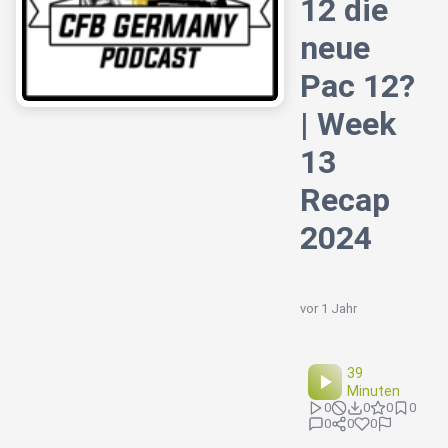
12 die
neue
Pac 12?
| Week
13
Recap
2024
vor 1 Jahr
39
Minuten
0
0
0
0
0
0
0