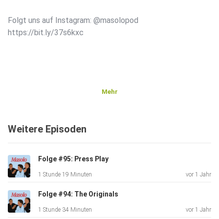
Folgt uns auf Instagram: @masolopod
https://bit.ly/37s6kxc
Mehr
Schreibt uns: masolo.pod@gmail.com
Weitere Episoden
Intro/Outro: @papiwota https://bit.ly/3rAuIDl
Folge #95: Press Play
1 Stunde 19 Minuten
vor 1 Jahr
Artwork: @design.israa ⁠https://bit.ly/3xCvqnt
Folge #94: The Originals
1 Stunde 34 Minuten
vor 1 Jahr