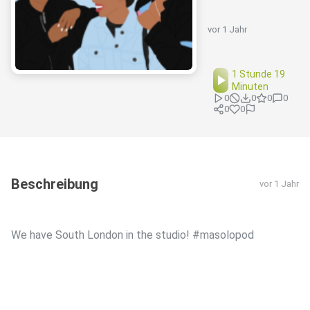
vor 1 Jahr
1 Stunde 19
Minuten
0
0
0
0
0
0
Beschreibung
vor 1 Jahr
We have South London in the studio! #masolopod