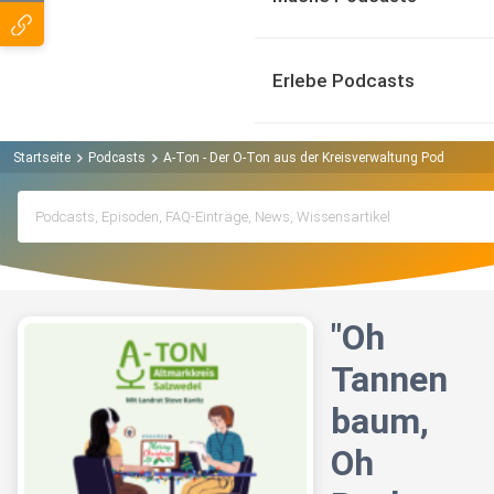
Erlebe Podcasts
Startseite
Podcasts
A-Ton - Der O-Ton aus der Kreisverwaltung Podcast
"Oh
Tannen
baum,
Oh