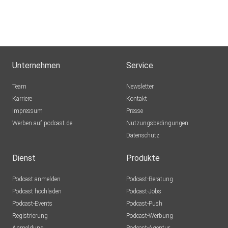
Unternehmen
Service
Team
Newsletter
Karriere
Kontakt
Impressum
Presse
Werben auf podcast.de
Nutzungsbedingungen
Datenschutz
Dienst
Produkte
Podcast anmelden
Podcast-Beratung
Podcast hochladen
Podcast-Jobs
Podcast-Events
Podcast-Push
Registrierung
Podcast-Werbung