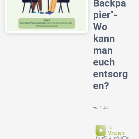
Backpa
pier"-
Wo
kann
man
euch
entsorg
en?
vor 1 Jahr
15
Minuten
0
0
0
0