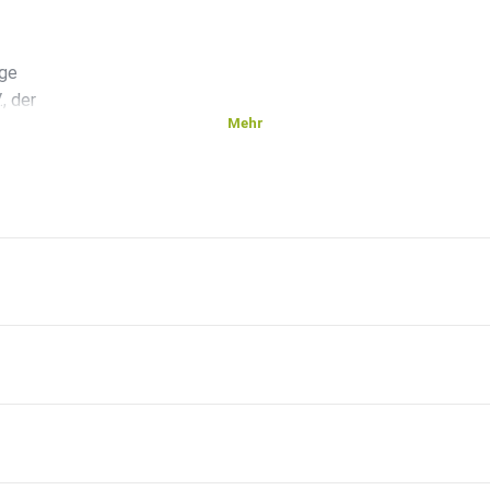
ige
, der
Mehr
.
ela
auen
ben!“
haft.