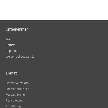
Unternehmen
Team
Karriere
Impressum
Werben auf podcast.de
Dienst
Podcast anmelden
Podcast hochladen
Podcast-Events
Registrierung
Anmeldung