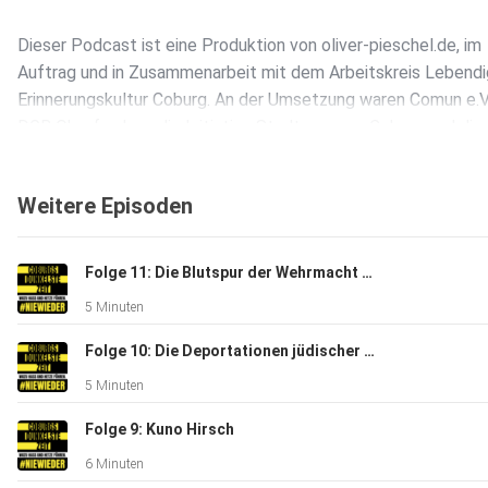
Dieser Podcast ist eine Produktion von oliver-pieschel.de, im
Auftrag und in Zusammenarbeit mit dem Arbeitskreis Lebend
Erinnerungskultur Coburg. An der Umsetzung waren Comun e.V.
DGB Oberfranken, die Initiative Stadtmuseum Coburg und die
Evangelische Erwachsenenbildung Oberfranken West beteiligt
Weitere Episoden
Gefördert wurde der Podcast durch die Stiftung Coburg: Ang
Nolte-Vogler, das Bundesministerium für Familie, Senioren, Fr
Folge 11: Die Blutspur der Wehrmacht - Das fliegende Standgericht des Majors Helm
und Jugend im Rahmen des Bundesprogramms „Demokratie le
5 Minuten
sowie durch den Innovationsfonds Kultur der Coburger Wirtsc
Folge 10: Die Deportationen jüdischer Bürgerinnen und Bürger aus Coburg
5 Minuten
Folge 9: Kuno Hirsch
6 Minuten