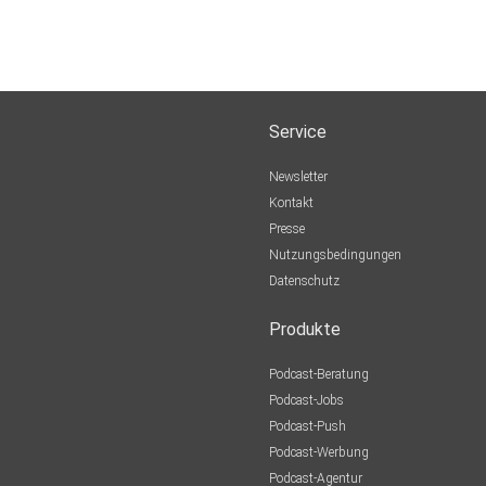
Service
Newsletter
Kontakt
Presse
Nutzungsbedingungen
Datenschutz
Produkte
Podcast-Beratung
Podcast-Jobs
Podcast-Push
Podcast-Werbung
Podcast-Agentur