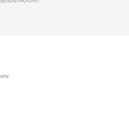
0
0
0
0
0
eite: