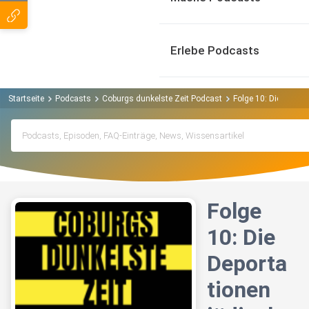
Erlebe Podcasts
Startseite
Podcasts
Coburgs dunkelste Zeit Podcast
Folge 10: Die Depor
Folge
10: Die
Deporta
tionen