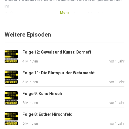
im
Mehr
Auftrag und in Zusammenarbeit mit dem Arbeitskreis
Lebendige
Erinnerungskultur Coburg. An der Umsetzung waren Comun
Weitere Episoden
e.V., der
DGB Oberfranken, die Initiative Stadtmuseum Coburg und
die
Folge 12: Gewalt und Kunst: Borneff
Evangelische Erwachsenenbildung Oberfranken West
4 Minuten
vor 1 Jahr
beteiligt.
Folge 11: Die Blutspur der Wehrmacht - Das fliegende Standgericht des Majors Helm
5 Minuten
vor 1 Jahr
Gefördert wurde der Podcast durch die Stiftung Coburg:
Angela
Folge 9: Kuno Hirsch
Nolte-Vogler, das Bundesministerium für Familie, Senioren,
6 Minuten
vor 1 Jahr
Frauen
und Jugend im Rahmen des Bundesprogramms
Folge 8: Esther Hirschfeld
„Demokratie leben!“
6 Minuten
vor 1 Jahr
sowie durch den Innovationsfonds Kultur der Coburger