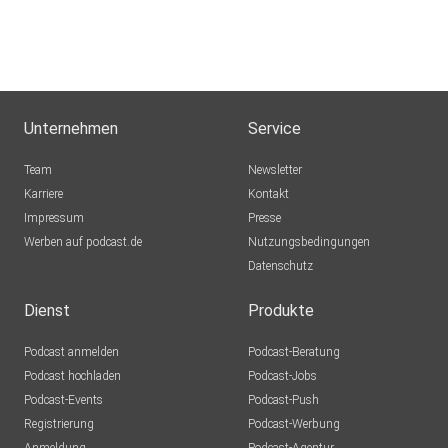
Unternehmen
Service
Team
Newsletter
Karriere
Kontakt
Impressum
Presse
Werben auf podcast.de
Nutzungsbedingungen
Datenschutz
Dienst
Produkte
Podcast anmelden
Podcast-Beratung
Podcast hochladen
Podcast-Jobs
Podcast-Events
Podcast-Push
Registrierung
Podcast-Werbung