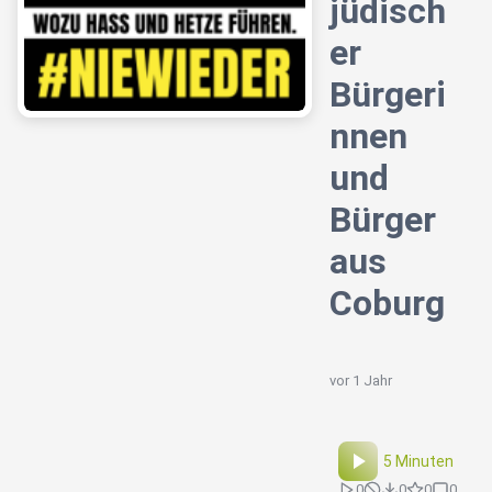
jüdisch
er
Bürgeri
nnen
und
Bürger
aus
Coburg
vor 1 Jahr
5 Minuten
0
0
0
0