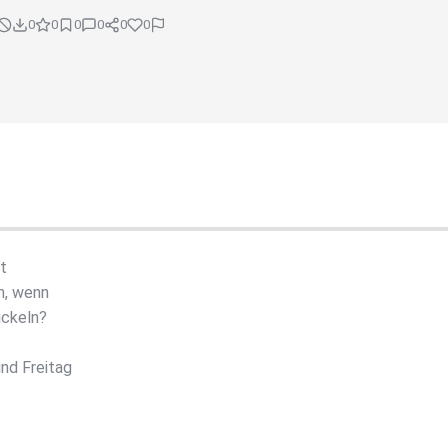
0
0
0
0
0
0
t
h, wenn
ickeln?
nd Freitag