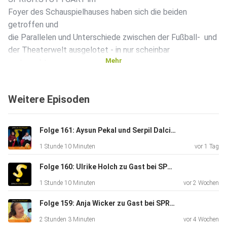
Foyer des Schauspielhauses haben sich die beiden
getroffen und
die Parallelen und Unterschiede zwischen der Fußball- und
der Theaterwelt ausgelotet - in nur scheinbar
Mehr
vertauschtem
Outfit: Der Intendant präsentierte sich im VfB-Hoodie und
rot-weißem Schal als bekennender Fußball-Fan. Trainer
Weitere Episoden
Magath nahm
im Intendanten-Look Platz: mit dunkelblauem Jacket über
dem
Folge 161: Aysun Pekal und Serpil Dalci zu Gast bei SPRICHSTUTTGART
weißen Hemd. Hosts dieser Folge sind Anna Klär,
1 Stunde 10 Minuten
vor 1 Tag
Teilnehmerin des
Qualifikationsprogramms Moderation am Institut für
Folge 160: Ulrike Holch zu Gast bei SPRICH:STUTTGART
Moderation
1 Stunde 10 Minuten
vor 2 Wochen
(imo) an der Hochschule der Medien Stuttgart und
SWR-Sportreporterin, zusammen mit Institutsdirektor
Folge 159: Anja Wicker zu Gast bei SPRICH:STUTTGART
Prof. Stephan
2 Stunden 3 Minuten
vor 4 Wochen