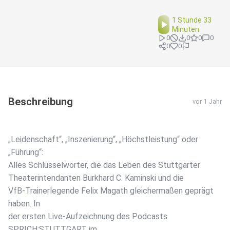
1 Stunde 33
Minuten
0
0
0
0
0
0
Beschreibung
vor 1 Jahr
„Leidenschaft“, „Inszenierung“, „Höchstleistung“ oder
„Führung“:
Alles Schlüsselwörter, die das Leben des Stuttgarter
Theaterintendanten Burkhard C. Kaminski und die
VfB-Trainerlegende Felix Magath gleichermaßen geprägt
haben. In
der ersten Live-Aufzeichnung des Podcasts
SPRICH:STUTTGART im