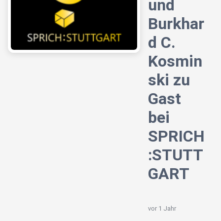
und
Burkhar
d C.
Kosmin
ski zu
Gast
bei
SPRICH
:STUTT
GART
vor 1 Jahr