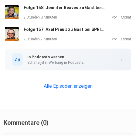
Ferdinand. SPRICH:STUTTGART - der Podcast für und
über Stuttgart:
Folge 158: Jennifer Reaves zu Gast bei SPRICH:STUTTGART
www.sprichstuttgart.de⁠ und auf Instagram
2 Stunden 3 Minuten
vor 1 Monat
sprichstuttgart_podcast
Folge 157: Axel Preuß zu Gast bei SPRICHSTUTTGART
(aufgezeichnet am 6. November 2024, online ab
15.11.2024).
2 Stunden 2 Minuten
vor 1 Monat
In Podcasts werben
Schalte jetzt Werbung in Podcasts.
0:11.45 Leistung/ Leidenschaft/ Besessenheit
Alle Episoden anzeigen
0:16:45 Höchstleistung für die Mannschaft
0:20:45 Bei Schauspielern sind Entspannung und
Willenskraft
zentral
0:23:10 Spaß hilft extrem – beim Sport und beim Theater
Kommentare (0)
0:25:00 Spielerauswahl im Sport