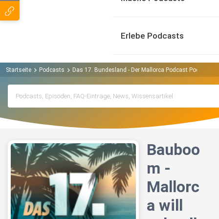
Erlebe Podcasts
Startseite
Podcasts
Das 17. Bundesland - Der Mallorca Podcast Podcast
Bauboo
m -
Mallorc
a will