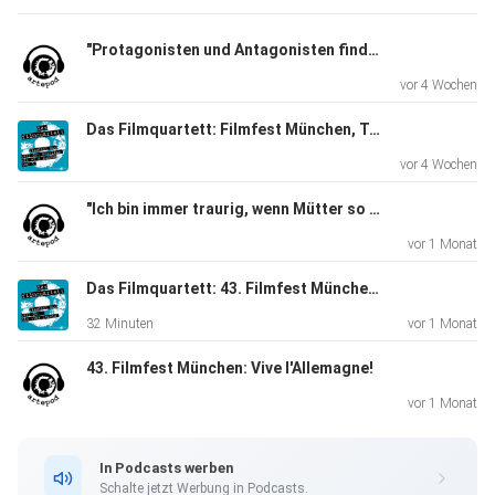
"Protagonisten und Antagonisten finde ich langweilig"
vor 4 Wochen
Das Filmquartett: Filmfest München, Teil 03
vor 4 Wochen
"Ich bin immer traurig, wenn Mütter so einseitig verurteilt werden." Schauspielerin Corinna Harfouch und Regisseurin Pauline Roenneberg über Hilflosigkeit und Manipulation und ihre Zusammenarbeit in "Kalter Hund"
vor 1 Monat
Das Filmquartett: 43. Filmfest München, Folge 02: CineRebels
32 Minuten
vor 1 Monat
43. Filmfest München: Vive l'Allemagne!
vor 1 Monat
In Podcasts werben
Schalte jetzt Werbung in Podcasts.