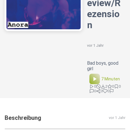
eview/R
ezensio
n
vor 1 Jahr
Bad boys, good
girl
7 Minuten
0
2
0
0
0
0
0
Beschreibung
vor 1 Jahr