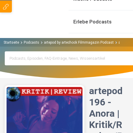
Erlebe Podcasts
Startseite
Podcasts
artepod by artechock Filmmagazin Podcast
artepod 
artepod
196 -
Anora |
Kritik/R