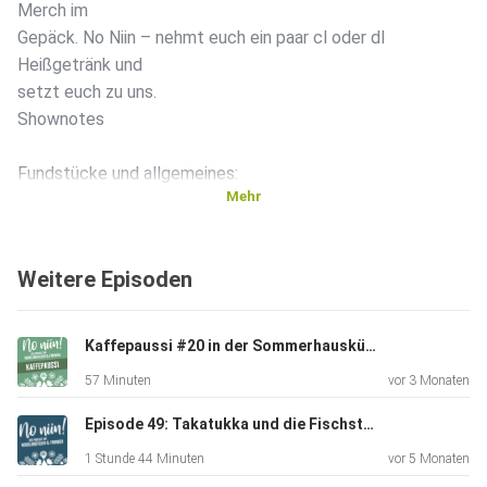
Merch im
Gepäck. No Niin – nehmt euch ein paar cl oder dl
Heißgetränk und
setzt euch zu uns.
Shownotes
Fundstücke und allgemeines:
Mehr
[01:45] Off Grid Island – ohne Vorkenntnisse ab auf eine
Weitere Episoden
einsame
Insel in Finnland. Spannende Sache!
Kaffepaussi #20 in der Sommerhausküche mit Michaela von Mahtava.de
57 Minuten
vor 3 Monaten
[06:10] Stapelbare Kupilka Becher Suova20 und
Podcasterinnen, die
Episode 49: Takatukka und die Fischstäbchen
an der Mengenlehre scheitern
1 Stunde 44 Minuten
vor 5 Monaten