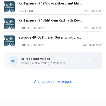
Kaffepaussi #19 Slowvember … mit Michaela von mahtava.de
[10:10] Bitte einsteigen! Der Norientexpress. Das wäre ja
38 Minuten
vor 8 Monaten
definitiv was für uns.
Kaffepaussi #18 Mit dem Rad nach Rovaniemi… mit Andrea (Community-Folge)
1 Stunde 24 Minuten
vor 9 Monaten
[18:10] Spotted in the wild: Moomin-Windeln in der Drogerie
Episode 48: Gutturaler Gesang und … oh, ein Eichhörnchen!
1 Stunde 28 Minuten
vor 10 Monaten
[20:36] Baby Box bei Ikea ?!
In Podcasts werben
Schalte jetzt Werbung in Podcasts.
[24:55] Die Mumins werden 80 Jahre jung und das HAM
feiert mit
einer monumentalen Tove Jansson Ausstellung
Alle Episoden anzeigen
(Ausflugstipp am Rande: Leuchtturminsel Södeskär)