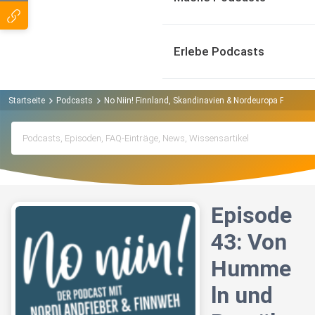
Erlebe Podcasts
Startseite
Podcasts
No Niin! Finnland, Skandinavien & Nordeuropa Podcast
Episode
43: Von
Humme
ln und