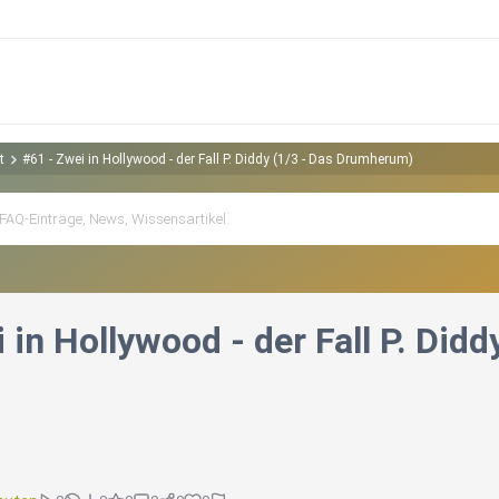
t
#61 - Zwei in Hollywood - der Fall P. Diddy (1/3 - Das Drumherum)
 in Hollywood - der Fall P. Di