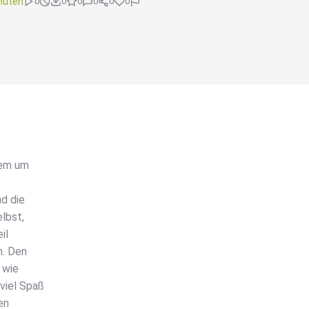
nuten
0
0
0
0
0
0
rem um
d die
elbst,
il
n. Den
 wie
viel Spaß
en