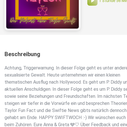
1 Stunde 56 Mi
Beschreibung
Achtung, Triggerwarnung. In dieser Folge geht es unter ande
sexualisierte Gewalt. Heute unternehmen wir einen kleinen
thematischen Ausflug nach Hollywood. Es geht um P. Diddy un
aktuellen Anschuldigen. In dieser Folge geht es um P. Diddy s
sowie seine Beziehungen und Freundschaften. Im nächsten Te
steigen wir tiefer in die Vorwürfe ein und besprechen Theorie
Taylor Fun Fact und die Swiftie News gibts natürlich dennoch
gehabt am Ende. HAPPY SWIFTWOCH :-) Wir wünschen euch 
beim Zuhören. Eure Anna & Greta 🩶🤍 Über Feedback und ein