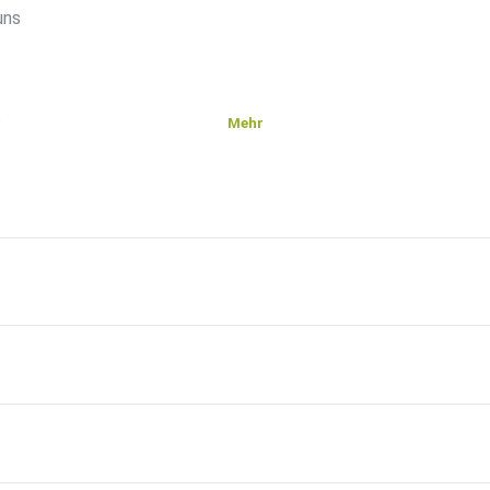
uns
Mehr
ängere
m