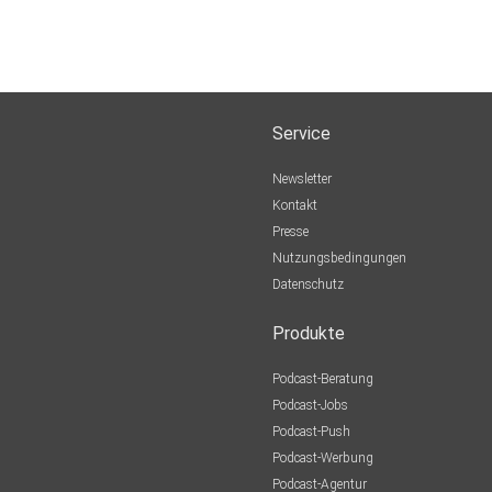
Service
Newsletter
Kontakt
Presse
Nutzungsbedingungen
Datenschutz
Produkte
Podcast-Beratung
Podcast-Jobs
Podcast-Push
Podcast-Werbung
Podcast-Agentur