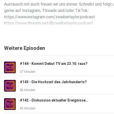
Austausch mit euch freuen wir uns immer. Schreibt und folgt 
gerne auf Instagram, Threads und/oder TikTok:
https://www.instagram.com/zweibeitaylor.podcast
https://www.threads.net/@zweibeitaylor.podcast
https://www.tiktok.com/@zweibeitaylor.podcast Für etwas l
Nachrichten, könnt ihr uns auch über zweibeitaylor@gmail.co
erreichen :) Intro & Outro-Musik: ⁠⁠⁠⁠⁠⁠⁠⁠⁠⁠⁠⁠⁠⁠⁠Telfazy Music⁠
Weitere Episoden
#144 - Kommt Debut TV am 23.10. raus?
37 Minuten
#143 - Die Hochzeit des Jahrhunderts?
58 Minuten
#142 - Diskussion aktueller Ereignisse und wann kommt Debut TV?
45 Minuten