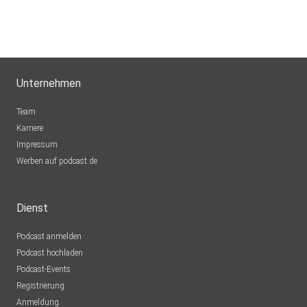
Unternehmen
Team
Karriere
Impressum
Werben auf podcast.de
Dienst
Podcast anmelden
Podcast hochladen
Podcast-Events
Registrierung
Anmeldung