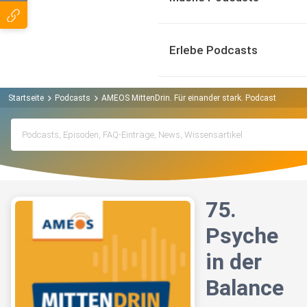
Erlebe Podcasts
Startseite
Podcasts
AMEOS MittenDrin. Für einander stark. Podcast
75. P
75.
Psyche
in der
Balance