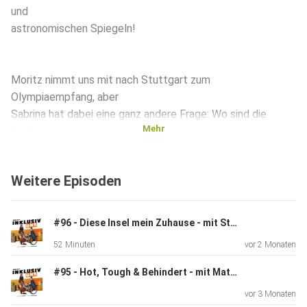
und
astronomischen Spiegeln!
Moritz nimmt uns mit nach Stuttgart zum
Olympiaempfang, aber
Sabrina hat dabei eine ganz andere Frage: Wo sind die
Mehr
Locken
hin?
Weitere Episoden
Danach erzählt Moritz erzählt von seinem Besuch auf dem
Jahrmarkt
und stellen sich die entscheidenden Fragen: Welches
#96 - Diese Insel mein Zuhause - mit Stefanie Körner
Fahrgeschäft
52 Minuten
vor 2 Monaten
darf nicht fehlen? Und, ganz wichtig: Welche Früchte in
welcher
#95 - Hot, Tough & Behindert - mit Matilda Jelitto
Schokolade sind die einzig wahren?
vor 3 Monaten