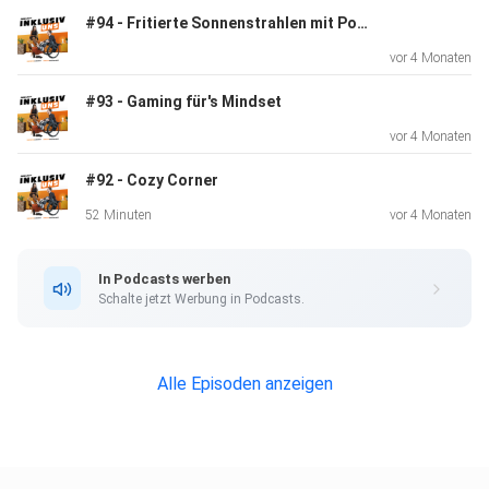
#94 - Fritierte Sonnenstrahlen mit Pommessalz - mit Lina Z.
Und dann wird auch wieder nerdig! Die beiden machen einen
vor 4 Monaten
Schwenk
ins All und Moritz erklärt, warum es im Weltall Spiegel
#93 - Gaming für's Mindset
braucht –
vor 4 Monaten
als wäre das das Normalste der Welt. Zum Schluss
#92 - Cozy Corner
überlegen sie,
was in Einmachgläser abgefüllt werden sollte.
52 Minuten
vor 4 Monaten
In Podcasts werben
Eins ist sicher: Der Podcast driftet vom Thema Inklusion
Schalte jetzt Werbung in Podcasts.
immer
mehr in Richtung Astronomie ab, aber die gute Laune bleibt
wie
Alle Episoden anzeigen
gewohnt auf der Erde!