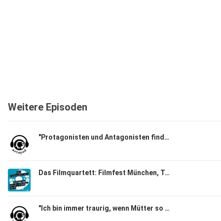
Weitere Episoden
"Protagonisten und Antagonisten finde ich langweilig"
Das Filmquartett: Filmfest München, Teil 03
"Ich bin immer traurig, wenn Mütter so einseitig verurteilt werden." Schauspielerin Corinna Harfouch und Regisseurin Pauline Roenneberg über Hilflosigkeit und Manipulation und ihre Zusammenarbeit in "Kalter Hund"