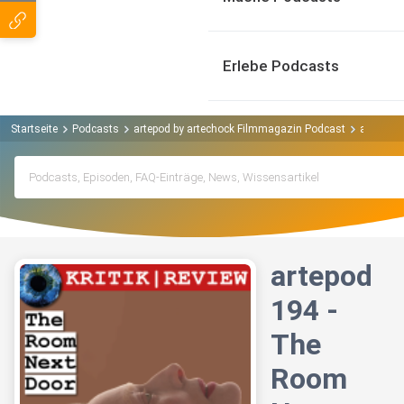
Erlebe Podcasts
Startseite
Podcasts
artepod by artechock Filmmagazin Podcast
artepod 
artepod
194 -
The
Room