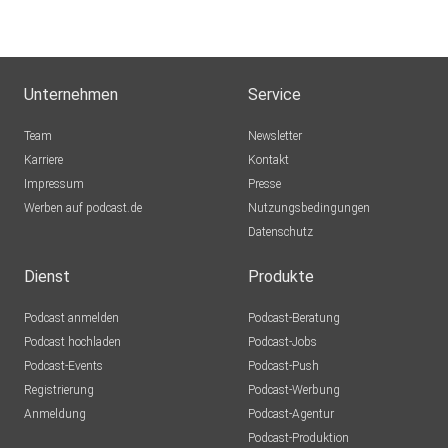
Unternehmen
Service
Team
Newsletter
Karriere
Kontakt
Impressum
Presse
Werben auf podcast.de
Nutzungsbedingungen
Datenschutz
Dienst
Produkte
Podcast anmelden
Podcast-Beratung
Podcast hochladen
Podcast-Jobs
Podcast-Events
Podcast-Push
Registrierung
Podcast-Werbung
Anmeldung
Podcast-Agentur
Podcast-Produktion