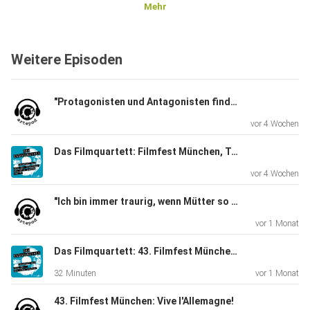
Mehr
Weitere Episoden
"Protagonisten und Antagonisten finde ich langweilig"
vor 4 Wochen
Das Filmquartett: Filmfest München, Teil 03
vor 4 Wochen
"Ich bin immer traurig, wenn Mütter so einseitig verurteilt werden." Schauspielerin Corinna Harfouch und Regisseurin Pauline Roenneberg über Hilflosigkeit und Manipulation und ihre Zusammenarbeit in "Kalter Hund"
vor 1 Monat
Das Filmquartett: 43. Filmfest München, Folge 02: CineRebels
32 Minuten
vor 1 Monat
43. Filmfest München: Vive l'Allemagne!