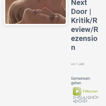
Next
Door |
Kritik/R
eview/R
ezensio
n
vor 1 Jahr
Gemeinsam
gehen
9 Minuten
0
2
0
0
0
0