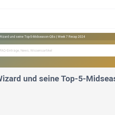
 Wizard und seine Top-5-Midseason-QBs | Week 7 Recap 2024
Wizard und seine Top-5-Midsea