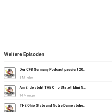
Weitere Episoden
Der CFB Germany Podcast pausiert 2025/26
3 Minuten
Am Ende steht THE Ohio State! | Mini National Championship Recap 2025
14 Minuten
THE Ohio State und Notre Dame stehen im Natty | CFBGP Espresso: Semi-finals Recap und Natty Preview 2025