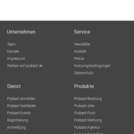
Unternehmen
Service
Team
Newsletter
Karriere
Kontakt
Impressum
Presse
Werben auf podcast.de
Nutzungsbedingungen
Datenschutz
Dienst
Produkte
Podcast anmelden
Podcast-Beratung
Podcast hochladen
Podcast-Jobs
Podcast-Events
Podcast-Push
Registrierung
Podcast-Werbung
Anmeldung
Podcast-Agentur