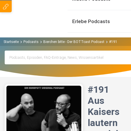
Erlebe Podcasts
Startseite
Podcasts
Bierchen bitte - Der BOTTcast Podcast
#191 Aus Kais
#191
Aus
Kaisers
lautern