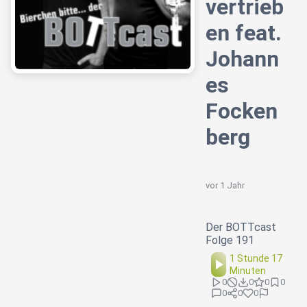
vertrieb
en feat.
Johann
es
Focken
berg
vor 1 Jahr
Der BOTTcast
Folge 191
1 Stunde 17
Minuten
0
0
0
0
0
0
0