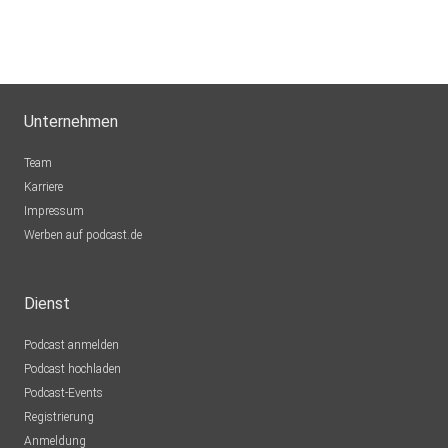
Unternehmen
Team
Karriere
Impressum
Werben auf podcast.de
Dienst
Podcast anmelden
Podcast hochladen
Podcast-Events
Registrierung
Anmeldung