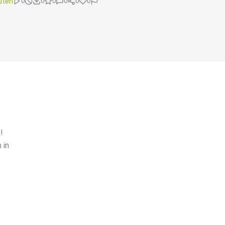
uten
0
0
0
0
0
0
!
 in