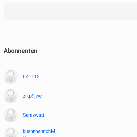
Abonnenten
041115
zrtp9jwe
Saraswati
kuehnhenrichM