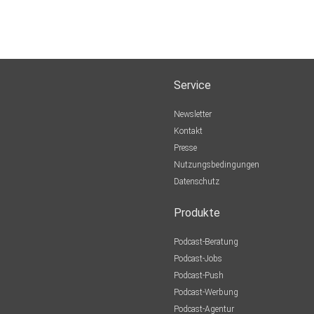
Service
Newsletter
Kontakt
Presse
Nutzungsbedingungen
Datenschutz
Produkte
Podcast-Beratung
Podcast-Jobs
Podcast-Push
Podcast-Werbung
Podcast-Agentur